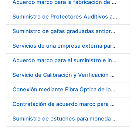
Acuerdo marco para la fabricación de piezas
Suministro de Protectores Auditivos a medida para las personas trabajadoras de los Centros de Trabajo de Madrid y Burgos
Suministro de gafas graduadas antiproyecciones para los trabajadores de la FNMT-RCM en los centros de trabajo de Madrid y Burgos
Servicios de una empresa externa para el asesoramiento y resolución de los recursos de alzada que se presentan relacionados con procesos de selección para la FNMT-RCM
Acuerdo marco para el suministro e instalación de persianas, estores y otros complementos
Servicio de Calibración y Verificación Externa de los Equipos de Medición del Servicio de Prevención de la FNMT-RCM
Conexión mediante Fibra Óptica de los Centros de Proceso de Datos (CPDs) de las sedes de la FNMT-RCM de Burgos y Madrid
Contratación de acuerdo marco para el Suministro de Material de Electricidad para la Fábrica Nacional de Moneda y Timbre-Real Casa de la Moneda en su centro de trabajo de Burgos
Suministro de estuches para moneda de 30 €