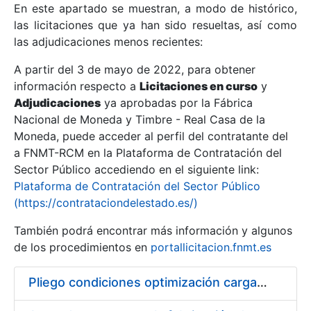
En este apartado se muestran, a modo de histórico,
las licitaciones que ya han sido resueltas, así como
Mostrar/Ocultar
las adjudicaciones menos recientes:
Mostrar/Ocultar
A partir del 3 de mayo de 2022, para obtener
información respecto a
Mostrar/Ocultar
Licitaciones en curso
y
Adjudicaciones
ya aprobadas por la Fábrica
Nacional de Moneda y Timbre - Real Casa de la
Moneda, puede acceder al perfil del contratante del
a FNMT-RCM en la Plataforma de Contratación del
Sector Público accediendo en el siguiente link:
Plataforma de Contratación del Sector Público
(https://contrataciondelestado.es/)
También podrá encontrar más información y algunos
de los procedimientos en
portallicitacion.fnmt.es
Mostrar/Ocultar
Pliego condiciones optimización cargas compras firmado