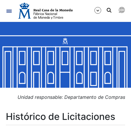
Navegación
Mostrar/Ocultar
Mostrar/Ocultar
Mostrar/Ocultar
Mostrar/Ocultar
Mostrar/Ocultar
Unidad responsable: Departamento de Compras
Histórico de Licitaciones
Mostrar/Ocultar