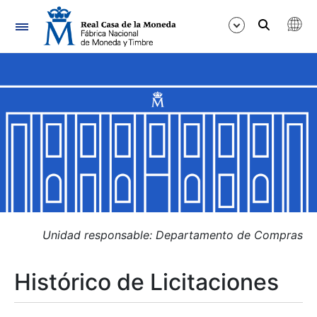
Navegación
Mostrar/Ocultar
Mostrar/Ocultar
Mostrar/Ocultar
Mostrar/Ocultar
Mostrar/Ocultar
Unidad responsable: Departamento de Compras
Histórico de Licitaciones
Mostrar/Ocultar