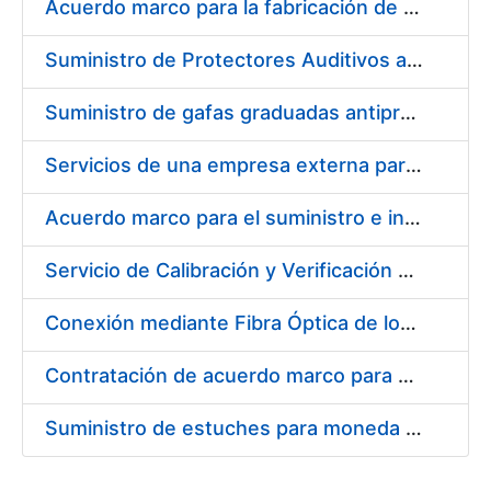
Acuerdo marco para la fabricación de piezas
Suministro de Protectores Auditivos a medida para las personas trabajadoras de los Centros de Trabajo de Madrid y Burgos
Suministro de gafas graduadas antiproyecciones para los trabajadores de la FNMT-RCM en los centros de trabajo de Madrid y Burgos
Servicios de una empresa externa para el asesoramiento y resolución de los recursos de alzada que se presentan relacionados con procesos de selección para la FNMT-RCM
Acuerdo marco para el suministro e instalación de persianas, estores y otros complementos
Servicio de Calibración y Verificación Externa de los Equipos de Medición del Servicio de Prevención de la FNMT-RCM
Conexión mediante Fibra Óptica de los Centros de Proceso de Datos (CPDs) de las sedes de la FNMT-RCM de Burgos y Madrid
Contratación de acuerdo marco para el Suministro de Material de Electricidad para la Fábrica Nacional de Moneda y Timbre-Real Casa de la Moneda en su centro de trabajo de Burgos
Suministro de estuches para moneda de 30 €