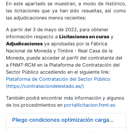
En este apartado se muestran, a modo de histórico,
las licitaciones que ya han sido resueltas, así como
Mostrar/Ocultar
las adjudicaciones menos recientes:
Mostrar/Ocultar
A partir del 3 de mayo de 2022, para obtener
información respecto a
Mostrar/Ocultar
Licitaciones en curso
y
Adjudicaciones
ya aprobadas por la Fábrica
Nacional de Moneda y Timbre - Real Casa de la
Moneda, puede acceder al perfil del contratante del
a FNMT-RCM en la Plataforma de Contratación del
Sector Público accediendo en el siguiente link:
Plataforma de Contratación del Sector Público
(https://contrataciondelestado.es/)
También podrá encontrar más información y algunos
de los procedimientos en
portallicitacion.fnmt.es
Mostrar/Ocultar
Pliego condiciones optimización cargas compras firmado