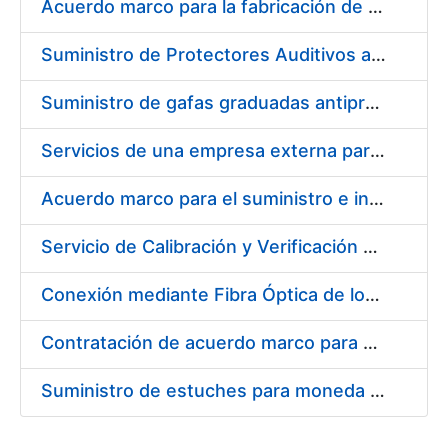
Acuerdo marco para la fabricación de piezas
Suministro de Protectores Auditivos a medida para las personas trabajadoras de los Centros de Trabajo de Madrid y Burgos
Suministro de gafas graduadas antiproyecciones para los trabajadores de la FNMT-RCM en los centros de trabajo de Madrid y Burgos
Servicios de una empresa externa para el asesoramiento y resolución de los recursos de alzada que se presentan relacionados con procesos de selección para la FNMT-RCM
Acuerdo marco para el suministro e instalación de persianas, estores y otros complementos
Servicio de Calibración y Verificación Externa de los Equipos de Medición del Servicio de Prevención de la FNMT-RCM
Conexión mediante Fibra Óptica de los Centros de Proceso de Datos (CPDs) de las sedes de la FNMT-RCM de Burgos y Madrid
Contratación de acuerdo marco para el Suministro de Material de Electricidad para la Fábrica Nacional de Moneda y Timbre-Real Casa de la Moneda en su centro de trabajo de Burgos
Suministro de estuches para moneda de 30 €