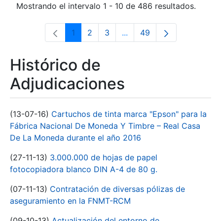
Mostrando el intervalo 1 - 10 de 486 resultados.
1
2
3
...
49
Página
Página
Página
Páginas intermedias Use 
Página
Histórico de
Adjudicaciones
(13-07-16)
Cartuchos de tinta marca "Epson" para la
Fábrica Nacional De Moneda Y Timbre – Real Casa
De La Moneda durante el año 2016
(27-11-13)
3.000.000 de hojas de papel
fotocopiadora blanco DIN A-4 de 80 g.
(07-11-13)
Contratación de diversas pólizas de
aseguramiento en la FNMT-RCM
(09-10-13)
Actualización del entorno de