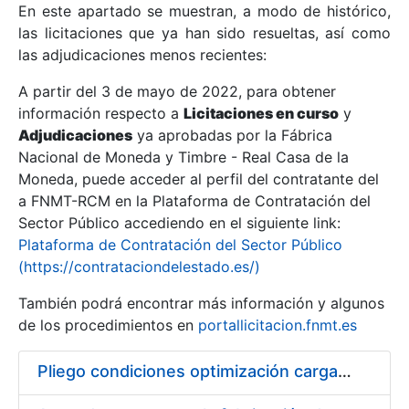
En este apartado se muestran, a modo de histórico,
las licitaciones que ya han sido resueltas, así como
Mostrar/Ocultar
las adjudicaciones menos recientes:
Mostrar/Ocultar
A partir del 3 de mayo de 2022, para obtener
información respecto a
Mostrar/Ocultar
Licitaciones en curso
y
Adjudicaciones
ya aprobadas por la Fábrica
Nacional de Moneda y Timbre - Real Casa de la
Moneda, puede acceder al perfil del contratante del
a FNMT-RCM en la Plataforma de Contratación del
Sector Público accediendo en el siguiente link:
Plataforma de Contratación del Sector Público
(https://contrataciondelestado.es/)
También podrá encontrar más información y algunos
de los procedimientos en
portallicitacion.fnmt.es
Mostrar/Ocultar
Pliego condiciones optimización cargas compras firmado