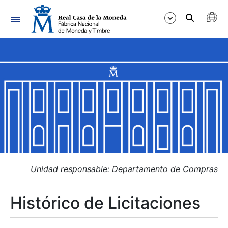
Navegación
Mostrar/Ocultar
Mostrar/Ocultar
Mostrar/Ocultar
Mostrar/Ocultar
Mostrar/Ocultar
Unidad responsable: Departamento de Compras
Histórico de Licitaciones
Mostrar/Ocultar