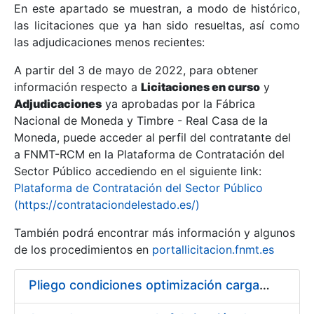
En este apartado se muestran, a modo de histórico,
las licitaciones que ya han sido resueltas, así como
Mostrar/Ocultar
las adjudicaciones menos recientes:
Mostrar/Ocultar
A partir del 3 de mayo de 2022, para obtener
información respecto a
Mostrar/Ocultar
Licitaciones en curso
y
Adjudicaciones
ya aprobadas por la Fábrica
Nacional de Moneda y Timbre - Real Casa de la
Moneda, puede acceder al perfil del contratante del
a FNMT-RCM en la Plataforma de Contratación del
Sector Público accediendo en el siguiente link:
Plataforma de Contratación del Sector Público
(https://contrataciondelestado.es/)
También podrá encontrar más información y algunos
de los procedimientos en
portallicitacion.fnmt.es
Mostrar/Ocultar
Pliego condiciones optimización cargas compras firmado