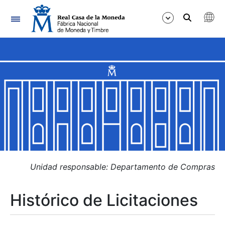
Navegación
Mostrar/Ocultar
Mostrar/Ocultar
Mostrar/Ocultar
Mostrar/Ocultar
Mostrar/Ocultar
Unidad responsable: Departamento de Compras
Histórico de Licitaciones
Mostrar/Ocultar