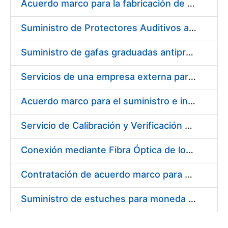
Acuerdo marco para la fabricación de piezas
Suministro de Protectores Auditivos a medida para las personas trabajadoras de los Centros de Trabajo de Madrid y Burgos
Suministro de gafas graduadas antiproyecciones para los trabajadores de la FNMT-RCM en los centros de trabajo de Madrid y Burgos
Servicios de una empresa externa para el asesoramiento y resolución de los recursos de alzada que se presentan relacionados con procesos de selección para la FNMT-RCM
Acuerdo marco para el suministro e instalación de persianas, estores y otros complementos
Servicio de Calibración y Verificación Externa de los Equipos de Medición del Servicio de Prevención de la FNMT-RCM
Conexión mediante Fibra Óptica de los Centros de Proceso de Datos (CPDs) de las sedes de la FNMT-RCM de Burgos y Madrid
Contratación de acuerdo marco para el Suministro de Material de Electricidad para la Fábrica Nacional de Moneda y Timbre-Real Casa de la Moneda en su centro de trabajo de Burgos
Suministro de estuches para moneda de 30 €