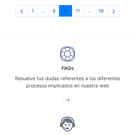
1
...
9
10
11
...
19
Página
Páginas intermedias Use TAB para despl
Página
Página
Página
Páginas intermedias
Página
FAQs
Resuelve tus dudas referentes a los diferentes
procesos implicados en nuestra web