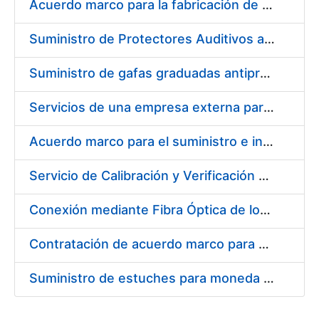
Acuerdo marco para la fabricación de piezas
Suministro de Protectores Auditivos a medida para las personas trabajadoras de los Centros de Trabajo de Madrid y Burgos
Suministro de gafas graduadas antiproyecciones para los trabajadores de la FNMT-RCM en los centros de trabajo de Madrid y Burgos
Servicios de una empresa externa para el asesoramiento y resolución de los recursos de alzada que se presentan relacionados con procesos de selección para la FNMT-RCM
Acuerdo marco para el suministro e instalación de persianas, estores y otros complementos
Servicio de Calibración y Verificación Externa de los Equipos de Medición del Servicio de Prevención de la FNMT-RCM
Conexión mediante Fibra Óptica de los Centros de Proceso de Datos (CPDs) de las sedes de la FNMT-RCM de Burgos y Madrid
Contratación de acuerdo marco para el Suministro de Material de Electricidad para la Fábrica Nacional de Moneda y Timbre-Real Casa de la Moneda en su centro de trabajo de Burgos
Suministro de estuches para moneda de 30 €