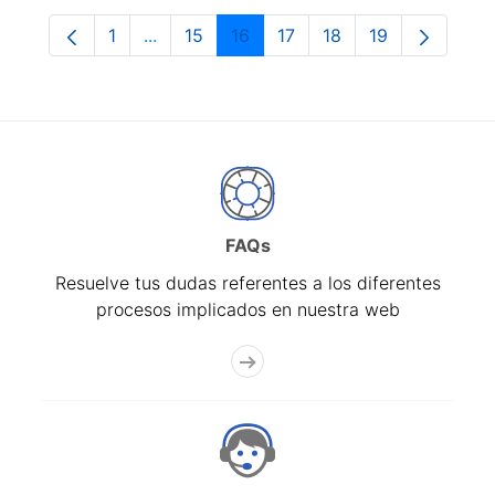
1
...
15
16
17
18
19
Página
Páginas intermedias Use TAB para despla
Página
Página
Página
Página
Página
FAQs
Resuelve tus dudas referentes a los diferentes
procesos implicados en nuestra web