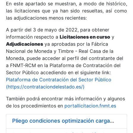
En este apartado se muestran, a modo de histórico,
las licitaciones que ya han sido resueltas, así como
Mostrar/Ocultar
las adjudicaciones menos recientes:
Mostrar/Ocultar
A partir del 3 de mayo de 2022, para obtener
información respecto a
Mostrar/Ocultar
Licitaciones en curso
y
Adjudicaciones
ya aprobadas por la Fábrica
Nacional de Moneda y Timbre - Real Casa de la
Moneda, puede acceder al perfil del contratante del
a FNMT-RCM en la Plataforma de Contratación del
Sector Público accediendo en el siguiente link:
Plataforma de Contratación del Sector Público
(https://contrataciondelestado.es/)
También podrá encontrar más información y algunos
de los procedimientos en
portallicitacion.fnmt.es
Mostrar/Ocultar
Pliego condiciones optimización cargas compras firmado