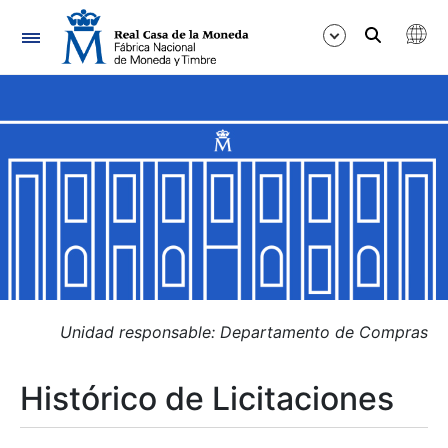
Navegación
Mostrar/Ocultar
Mostrar/Ocultar
Mostrar/Ocultar
Mostrar/Ocultar
Mostrar/Ocultar
Unidad responsable: Departamento de Compras
Histórico de Licitaciones
Mostrar/Ocultar