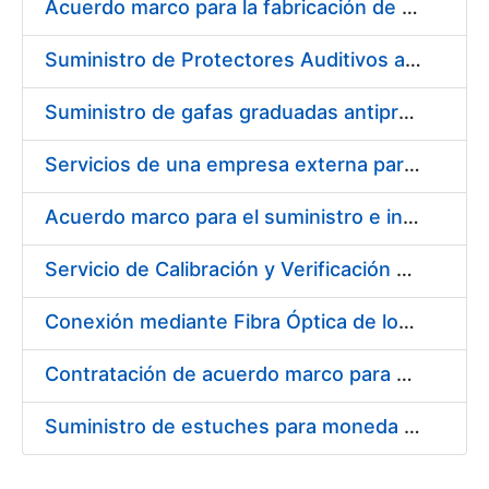
Acuerdo marco para la fabricación de piezas
Suministro de Protectores Auditivos a medida para las personas trabajadoras de los Centros de Trabajo de Madrid y Burgos
Suministro de gafas graduadas antiproyecciones para los trabajadores de la FNMT-RCM en los centros de trabajo de Madrid y Burgos
Servicios de una empresa externa para el asesoramiento y resolución de los recursos de alzada que se presentan relacionados con procesos de selección para la FNMT-RCM
Acuerdo marco para el suministro e instalación de persianas, estores y otros complementos
Servicio de Calibración y Verificación Externa de los Equipos de Medición del Servicio de Prevención de la FNMT-RCM
Conexión mediante Fibra Óptica de los Centros de Proceso de Datos (CPDs) de las sedes de la FNMT-RCM de Burgos y Madrid
Contratación de acuerdo marco para el Suministro de Material de Electricidad para la Fábrica Nacional de Moneda y Timbre-Real Casa de la Moneda en su centro de trabajo de Burgos
Suministro de estuches para moneda de 30 €