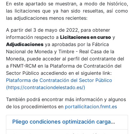
En este apartado se muestran, a modo de histórico,
las licitaciones que ya han sido resueltas, así como
Mostrar/Ocultar
las adjudicaciones menos recientes:
Mostrar/Ocultar
A partir del 3 de mayo de 2022, para obtener
información respecto a
Mostrar/Ocultar
Licitaciones en curso
y
Adjudicaciones
ya aprobadas por la Fábrica
Nacional de Moneda y Timbre - Real Casa de la
Moneda, puede acceder al perfil del contratante del
a FNMT-RCM en la Plataforma de Contratación del
Sector Público accediendo en el siguiente link:
Plataforma de Contratación del Sector Público
(https://contrataciondelestado.es/)
También podrá encontrar más información y algunos
de los procedimientos en
portallicitacion.fnmt.es
Mostrar/Ocultar
Pliego condiciones optimización cargas compras firmado