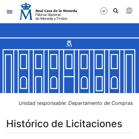
Navegación
Mostrar/Ocultar
Mostrar/Ocultar
Mostrar/Ocultar
Mostrar/Ocultar
Mostrar/Ocultar
Unidad responsable: Departamento de Compras
Histórico de Licitaciones
Mostrar/Ocultar