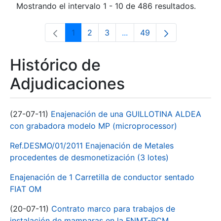
Mostrando el intervalo 1 - 10 de 486 resultados.
1
2
3
...
49
Página
Página
Página
Páginas intermedias Use 
Página
Histórico de
Adjudicaciones
(27-07-11)
Enajenación de una GUILLOTINA ALDEA
con grabadora modelo MP (microprocessor)
Ref.DESMO/01/2011 Enajenación de Metales
procedentes de desmonetización (3 lotes)
Enajenación de 1 Carretilla de conductor sentado
FIAT OM
(20-07-11)
Contrato marco para trabajos de
instalación de mamparas en la FNMT-RCM