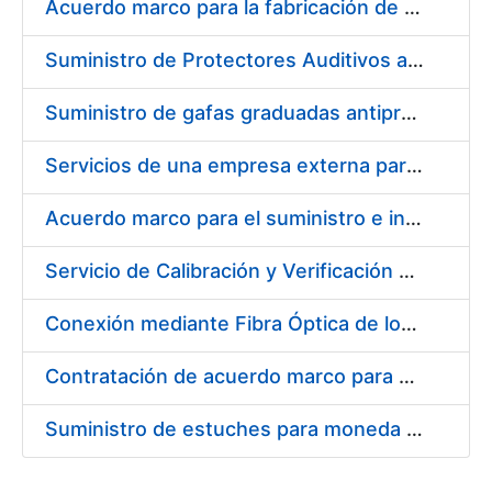
Acuerdo marco para la fabricación de piezas
Suministro de Protectores Auditivos a medida para las personas trabajadoras de los Centros de Trabajo de Madrid y Burgos
Suministro de gafas graduadas antiproyecciones para los trabajadores de la FNMT-RCM en los centros de trabajo de Madrid y Burgos
Servicios de una empresa externa para el asesoramiento y resolución de los recursos de alzada que se presentan relacionados con procesos de selección para la FNMT-RCM
Acuerdo marco para el suministro e instalación de persianas, estores y otros complementos
Servicio de Calibración y Verificación Externa de los Equipos de Medición del Servicio de Prevención de la FNMT-RCM
Conexión mediante Fibra Óptica de los Centros de Proceso de Datos (CPDs) de las sedes de la FNMT-RCM de Burgos y Madrid
Contratación de acuerdo marco para el Suministro de Material de Electricidad para la Fábrica Nacional de Moneda y Timbre-Real Casa de la Moneda en su centro de trabajo de Burgos
Suministro de estuches para moneda de 30 €