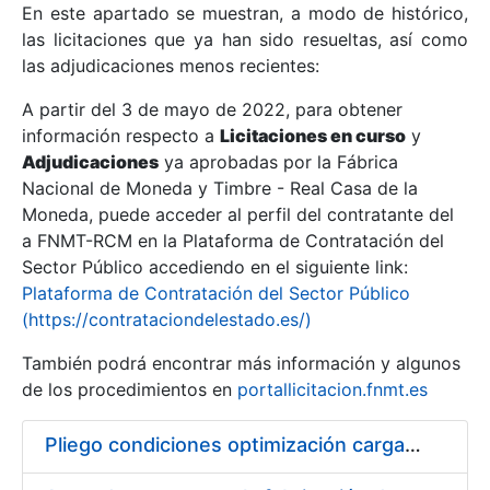
En este apartado se muestran, a modo de histórico,
las licitaciones que ya han sido resueltas, así como
Mostrar/Ocultar
las adjudicaciones menos recientes:
Mostrar/Ocultar
A partir del 3 de mayo de 2022, para obtener
información respecto a
Mostrar/Ocultar
Licitaciones en curso
y
Adjudicaciones
ya aprobadas por la Fábrica
Nacional de Moneda y Timbre - Real Casa de la
Moneda, puede acceder al perfil del contratante del
a FNMT-RCM en la Plataforma de Contratación del
Sector Público accediendo en el siguiente link:
Plataforma de Contratación del Sector Público
(https://contrataciondelestado.es/)
También podrá encontrar más información y algunos
de los procedimientos en
portallicitacion.fnmt.es
Mostrar/Ocultar
Pliego condiciones optimización cargas compras firmado