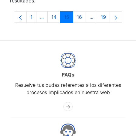
resultados.
1
...
14
15
16
...
19
Página
Páginas intermedias Use TAB para despla
Página
Página
Página
Páginas intermedia
Página
FAQs
Resuelve tus dudas referentes a los diferentes
procesos implicados en nuestra web