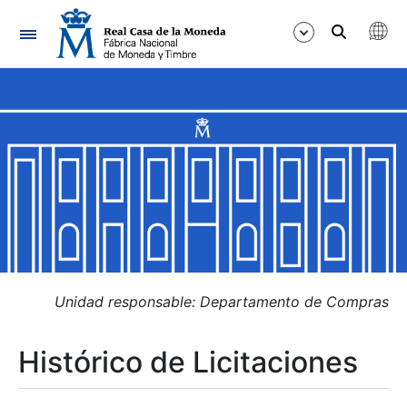
Navegación
Mostrar/Ocultar
Mostrar/Ocultar
Mostrar/Ocultar
Mostrar/Ocultar
Mostrar/Ocultar
Unidad responsable: Departamento de Compras
Histórico de Licitaciones
Mostrar/Ocultar