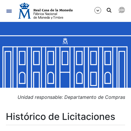
Navegación
Mostrar/Ocultar
Mostrar/Ocultar
Mostrar/Ocultar
Mostrar/Ocultar
Mostrar/Ocultar
Unidad responsable: Departamento de Compras
Histórico de Licitaciones
Mostrar/Ocultar