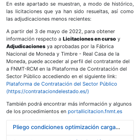
En este apartado se muestran, a modo de histórico,
las licitaciones que ya han sido resueltas, así como
Mostrar/Ocultar
las adjudicaciones menos recientes:
Mostrar/Ocultar
A partir del 3 de mayo de 2022, para obtener
información respecto a
Mostrar/Ocultar
Licitaciones en curso
y
Adjudicaciones
ya aprobadas por la Fábrica
Nacional de Moneda y Timbre - Real Casa de la
Moneda, puede acceder al perfil del contratante del
a FNMT-RCM en la Plataforma de Contratación del
Sector Público accediendo en el siguiente link:
Plataforma de Contratación del Sector Público
(https://contrataciondelestado.es/)
También podrá encontrar más información y algunos
de los procedimientos en
portallicitacion.fnmt.es
Mostrar/Ocultar
Pliego condiciones optimización cargas compras firmado