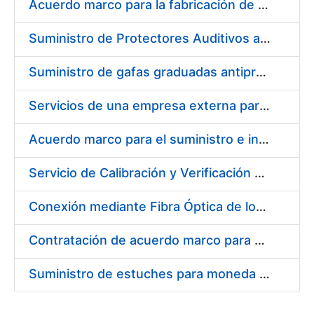
Acuerdo marco para la fabricación de piezas
Suministro de Protectores Auditivos a medida para las personas trabajadoras de los Centros de Trabajo de Madrid y Burgos
Suministro de gafas graduadas antiproyecciones para los trabajadores de la FNMT-RCM en los centros de trabajo de Madrid y Burgos
Servicios de una empresa externa para el asesoramiento y resolución de los recursos de alzada que se presentan relacionados con procesos de selección para la FNMT-RCM
Acuerdo marco para el suministro e instalación de persianas, estores y otros complementos
Servicio de Calibración y Verificación Externa de los Equipos de Medición del Servicio de Prevención de la FNMT-RCM
Conexión mediante Fibra Óptica de los Centros de Proceso de Datos (CPDs) de las sedes de la FNMT-RCM de Burgos y Madrid
Contratación de acuerdo marco para el Suministro de Material de Electricidad para la Fábrica Nacional de Moneda y Timbre-Real Casa de la Moneda en su centro de trabajo de Burgos
Suministro de estuches para moneda de 30 €