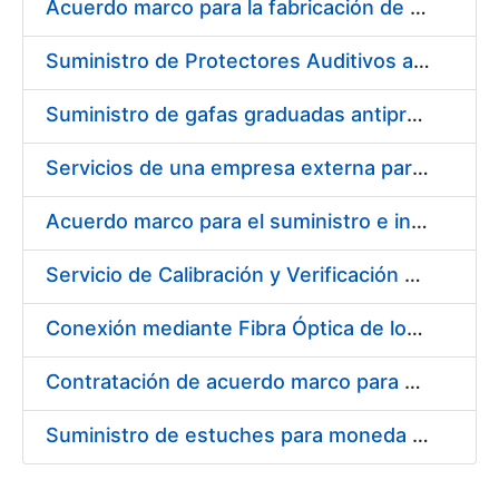
Acuerdo marco para la fabricación de piezas
Suministro de Protectores Auditivos a medida para las personas trabajadoras de los Centros de Trabajo de Madrid y Burgos
Suministro de gafas graduadas antiproyecciones para los trabajadores de la FNMT-RCM en los centros de trabajo de Madrid y Burgos
Servicios de una empresa externa para el asesoramiento y resolución de los recursos de alzada que se presentan relacionados con procesos de selección para la FNMT-RCM
Acuerdo marco para el suministro e instalación de persianas, estores y otros complementos
Servicio de Calibración y Verificación Externa de los Equipos de Medición del Servicio de Prevención de la FNMT-RCM
Conexión mediante Fibra Óptica de los Centros de Proceso de Datos (CPDs) de las sedes de la FNMT-RCM de Burgos y Madrid
Contratación de acuerdo marco para el Suministro de Material de Electricidad para la Fábrica Nacional de Moneda y Timbre-Real Casa de la Moneda en su centro de trabajo de Burgos
Suministro de estuches para moneda de 30 €