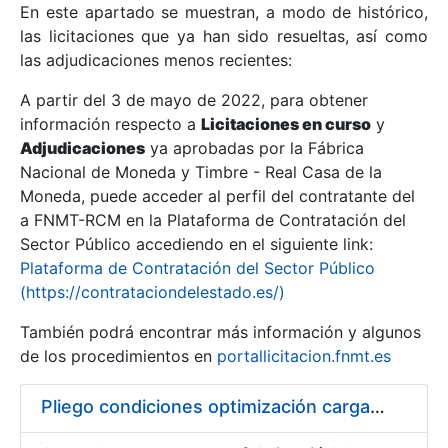
En este apartado se muestran, a modo de histórico,
las licitaciones que ya han sido resueltas, así como
Mostrar/Ocultar
las adjudicaciones menos recientes:
Mostrar/Ocultar
A partir del 3 de mayo de 2022, para obtener
información respecto a
Mostrar/Ocultar
Licitaciones en curso
y
Adjudicaciones
ya aprobadas por la Fábrica
Nacional de Moneda y Timbre - Real Casa de la
Moneda, puede acceder al perfil del contratante del
a FNMT-RCM en la Plataforma de Contratación del
Sector Público accediendo en el siguiente link:
Plataforma de Contratación del Sector Público
(https://contrataciondelestado.es/)
También podrá encontrar más información y algunos
de los procedimientos en
portallicitacion.fnmt.es
Mostrar/Ocultar
Pliego condiciones optimización cargas compras firmado