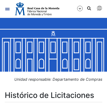
Navegación
Mostrar/Ocultar
Mostrar/Ocultar
Mostrar/Ocultar
Mostrar/Ocultar
Mostrar/Ocultar
Unidad responsable: Departamento de Compras
Histórico de Licitaciones
Mostrar/Ocultar