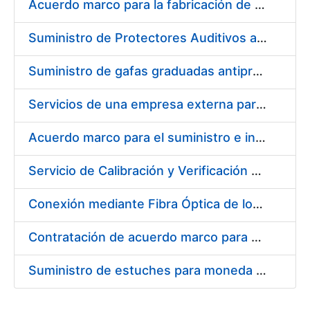
Acuerdo marco para la fabricación de piezas
Suministro de Protectores Auditivos a medida para las personas trabajadoras de los Centros de Trabajo de Madrid y Burgos
Suministro de gafas graduadas antiproyecciones para los trabajadores de la FNMT-RCM en los centros de trabajo de Madrid y Burgos
Servicios de una empresa externa para el asesoramiento y resolución de los recursos de alzada que se presentan relacionados con procesos de selección para la FNMT-RCM
Acuerdo marco para el suministro e instalación de persianas, estores y otros complementos
Servicio de Calibración y Verificación Externa de los Equipos de Medición del Servicio de Prevención de la FNMT-RCM
Conexión mediante Fibra Óptica de los Centros de Proceso de Datos (CPDs) de las sedes de la FNMT-RCM de Burgos y Madrid
Contratación de acuerdo marco para el Suministro de Material de Electricidad para la Fábrica Nacional de Moneda y Timbre-Real Casa de la Moneda en su centro de trabajo de Burgos
Suministro de estuches para moneda de 30 €