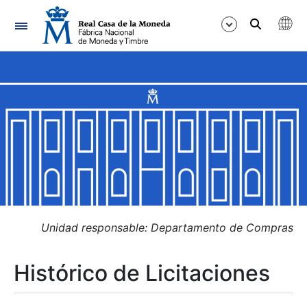
Navegación
Mostrar/Ocultar
Mostrar/Ocultar
Mostrar/Ocultar
Mostrar/Ocultar
Mostrar/Ocultar
Unidad responsable: Departamento de Compras
Histórico de Licitaciones
Mostrar/Ocultar