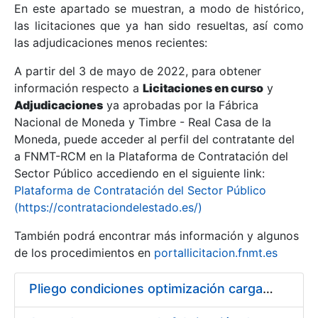
En este apartado se muestran, a modo de histórico,
las licitaciones que ya han sido resueltas, así como
Mostrar/Ocultar
las adjudicaciones menos recientes:
Mostrar/Ocultar
A partir del 3 de mayo de 2022, para obtener
información respecto a
Mostrar/Ocultar
Licitaciones en curso
y
Adjudicaciones
ya aprobadas por la Fábrica
Nacional de Moneda y Timbre - Real Casa de la
Moneda, puede acceder al perfil del contratante del
a FNMT-RCM en la Plataforma de Contratación del
Sector Público accediendo en el siguiente link:
Plataforma de Contratación del Sector Público
(https://contrataciondelestado.es/)
También podrá encontrar más información y algunos
de los procedimientos en
portallicitacion.fnmt.es
Mostrar/Ocultar
Pliego condiciones optimización cargas compras firmado