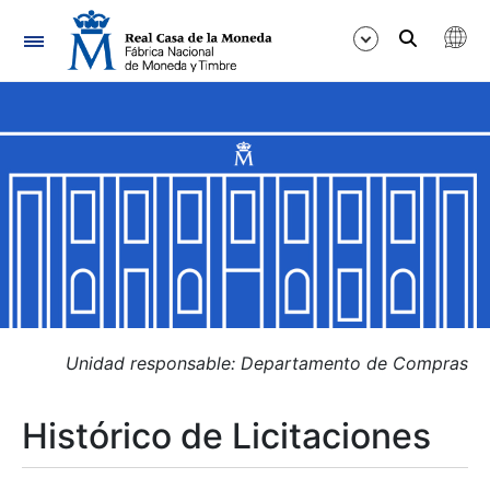
Navegación
Mostrar/Ocultar
Mostrar/Ocultar
Mostrar/Ocultar
Mostrar/Ocultar
Mostrar/Ocultar
Unidad responsable: Departamento de Compras
Histórico de Licitaciones
Mostrar/Ocultar