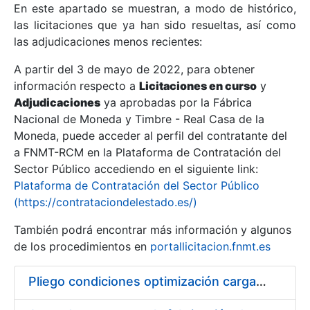
En este apartado se muestran, a modo de histórico,
las licitaciones que ya han sido resueltas, así como
Mostrar/Ocultar
las adjudicaciones menos recientes:
Mostrar/Ocultar
A partir del 3 de mayo de 2022, para obtener
información respecto a
Mostrar/Ocultar
Licitaciones en curso
y
Adjudicaciones
ya aprobadas por la Fábrica
Nacional de Moneda y Timbre - Real Casa de la
Moneda, puede acceder al perfil del contratante del
a FNMT-RCM en la Plataforma de Contratación del
Sector Público accediendo en el siguiente link:
Plataforma de Contratación del Sector Público
(https://contrataciondelestado.es/)
También podrá encontrar más información y algunos
de los procedimientos en
portallicitacion.fnmt.es
Mostrar/Ocultar
Pliego condiciones optimización cargas compras firmado