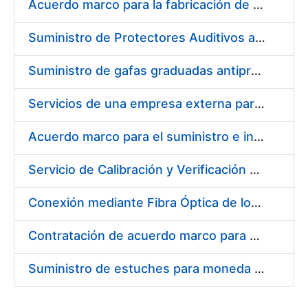
Acuerdo marco para la fabricación de piezas
Suministro de Protectores Auditivos a medida para las personas trabajadoras de los Centros de Trabajo de Madrid y Burgos
Suministro de gafas graduadas antiproyecciones para los trabajadores de la FNMT-RCM en los centros de trabajo de Madrid y Burgos
Servicios de una empresa externa para el asesoramiento y resolución de los recursos de alzada que se presentan relacionados con procesos de selección para la FNMT-RCM
Acuerdo marco para el suministro e instalación de persianas, estores y otros complementos
Servicio de Calibración y Verificación Externa de los Equipos de Medición del Servicio de Prevención de la FNMT-RCM
Conexión mediante Fibra Óptica de los Centros de Proceso de Datos (CPDs) de las sedes de la FNMT-RCM de Burgos y Madrid
Contratación de acuerdo marco para el Suministro de Material de Electricidad para la Fábrica Nacional de Moneda y Timbre-Real Casa de la Moneda en su centro de trabajo de Burgos
Suministro de estuches para moneda de 30 €