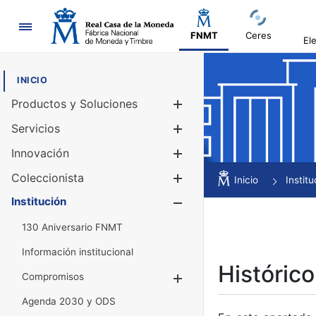
Navegación
FNMT
Ceres
El
INICIO
Productos y Soluciones
Mostrar/Ocul
Servicios
Mostrar/Ocul
Innovación
Mostrar/Ocul
Coleccionista
Mostrar/Ocul
Inicio
Institu
Institución
Mostrar/Ocul
130 Aniversario FNMT
Información institucional
Histórico
Compromisos
Mostrar/Ocultar
Agenda 2030 y ODS