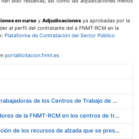
 han sido resueltas, así como las adjudicaciones menos
ciones en curso
y
Adjudicaciones
ya aprobadas por la
er al perfil del contratante del a FNMT-RCM en la
k:
Plataforma de Contratación del Sector Público
en
portallicitacion.fnmt.es
Suministro de Protectores Auditivos a medida para las personas trabajadoras de los Centros de Trabajo de Madrid y Burgos
Suministro de gafas graduadas antiproyecciones para los trabajadores de la FNMT-RCM en los centros de trabajo de Madrid y Burgos
Servicios de una empresa externa para el asesoramiento y resolución de los recursos de alzada que se presentan relacionados con procesos de selección para la FNMT-RCM