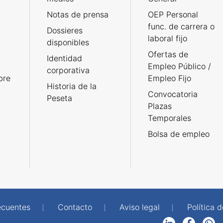
Notas de prensa
OEP Personal
func. de carrera o
Dossieres
laboral fijo
disponibles
Ofertas de
Identidad
Empleo Público /
corporativa
bre
Empleo Fijo
Historia de la
Convocatoria
Peseta
Plazas
Temporales
Bolsa de empleo
ecuentes
Contacto
Aviso legal
Política 