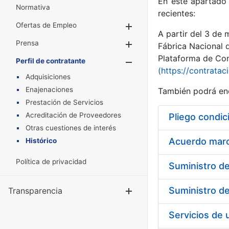
En este apartado 
Normativa
recientes:
Ofertas de Empleo
Mostrar/Ocultar
A partir del 3 de
Prensa
Mostrar/Ocultar
Fábrica Nacional 
Plataforma de Cont
Perfil de contratante
Mostrar/Oculta
(https://contratac
Adquisiciones
Enajenaciones
También podrá enc
Prestación de Servicios
Acreditación de Proveedores
Pliego condic
Otras cuestiones de interés
Acuerdo marco
Histórico
Política de privacidad
Transparencia
Mostrar/Ocul