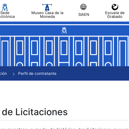
Sede
Museo Casa de la
Escuela de
SIAEN
ectrónica
Moneda
Grabado
tar
tar
tar
tar
ción
Perfil de contratante
tar
 de Licitaciones