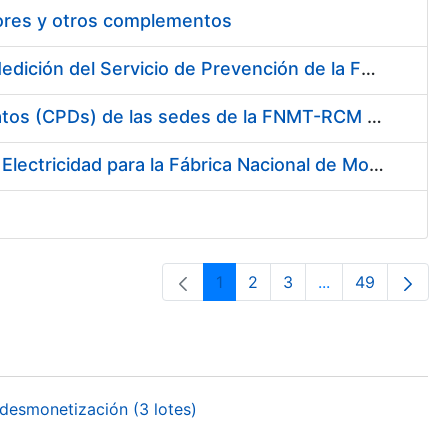
tores y otros complementos
Servicio de Calibración y Verificación Externa de los Equipos de Medición del Servicio de Prevención de la FNMT-RCM
Conexión mediante Fibra Óptica de los Centros de Proceso de Datos (CPDs) de las sedes de la FNMT-RCM de Burgos y Madrid
Contratación de acuerdo marco para el Suministro de Material de Electricidad para la Fábrica Nacional de Moneda y Timbre-Real Casa de la Moneda en su centro de trabajo de Burgos
1
2
3
...
49
Página
Página
Página
Páginas interme
Página
desmonetización (3 lotes)