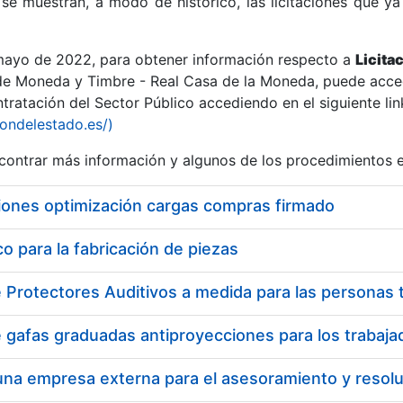
se muestran, a modo de histórico, las licitaciones que ya
 mayo de 2022, para obtener información respecto a
Licita
de Moneda y Timbre - Real Casa de la Moneda, puede acced
ratación del Sector Público accediendo en el siguiente lin
r
iondelestado.es/)
ontrar más información y algunos de los procedimientos 
iones optimización cargas compras firmado
 para la fabricación de piezas
tar