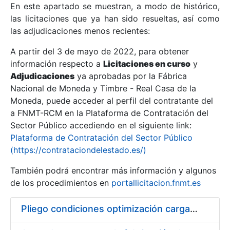
En este apartado se muestran, a modo de histórico,
las licitaciones que ya han sido resueltas, así como
Mostrar/Ocultar
las adjudicaciones menos recientes:
Mostrar/Ocultar
A partir del 3 de mayo de 2022, para obtener
información respecto a
Mostrar/Ocultar
Licitaciones en curso
y
Adjudicaciones
ya aprobadas por la Fábrica
Nacional de Moneda y Timbre - Real Casa de la
Moneda, puede acceder al perfil del contratante del
a FNMT-RCM en la Plataforma de Contratación del
Sector Público accediendo en el siguiente link:
Plataforma de Contratación del Sector Público
(https://contrataciondelestado.es/)
También podrá encontrar más información y algunos
de los procedimientos en
portallicitacion.fnmt.es
Mostrar/Ocultar
Pliego condiciones optimización cargas compras firmado