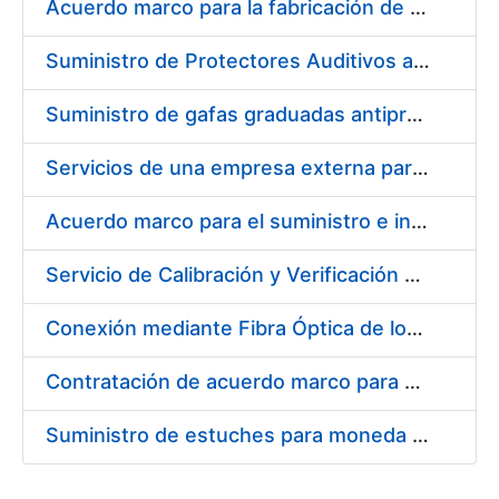
Acuerdo marco para la fabricación de piezas
Suministro de Protectores Auditivos a medida para las personas trabajadoras de los Centros de Trabajo de Madrid y Burgos
Suministro de gafas graduadas antiproyecciones para los trabajadores de la FNMT-RCM en los centros de trabajo de Madrid y Burgos
Servicios de una empresa externa para el asesoramiento y resolución de los recursos de alzada que se presentan relacionados con procesos de selección para la FNMT-RCM
Acuerdo marco para el suministro e instalación de persianas, estores y otros complementos
Servicio de Calibración y Verificación Externa de los Equipos de Medición del Servicio de Prevención de la FNMT-RCM
Conexión mediante Fibra Óptica de los Centros de Proceso de Datos (CPDs) de las sedes de la FNMT-RCM de Burgos y Madrid
Contratación de acuerdo marco para el Suministro de Material de Electricidad para la Fábrica Nacional de Moneda y Timbre-Real Casa de la Moneda en su centro de trabajo de Burgos
Suministro de estuches para moneda de 30 €