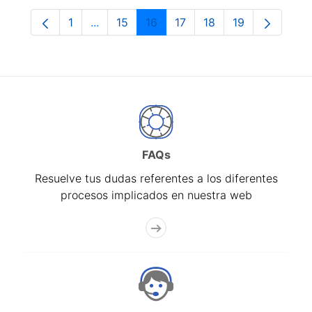
1
...
15
16
17
18
19
Página
Páginas intermedias Use TAB para despla
Página
Página
Página
Página
Página
FAQs
Resuelve tus dudas referentes a los diferentes
procesos implicados en nuestra web