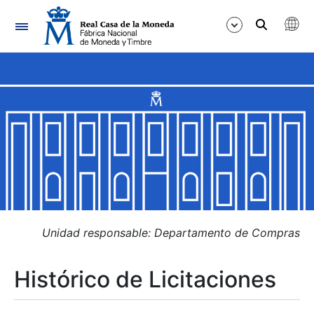
Navegación
Mostrar/Ocultar
Mostrar/Ocultar
Mostrar/Ocultar
Mostrar/Ocultar
Mostrar/Ocultar
Unidad responsable: Departamento de Compras
Histórico de Licitaciones
Mostrar/Ocultar