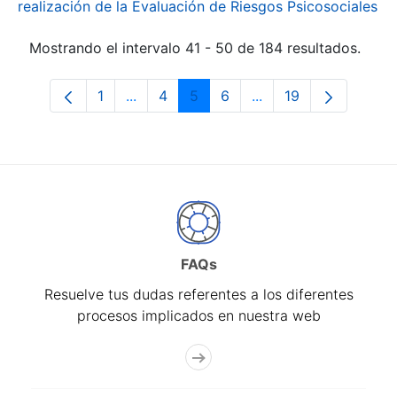
realización de la Evaluación de Riesgos Psicosociales
Mostrando el intervalo 41 - 50 de 184 resultados.
1
...
4
5
6
...
19
Página
Páginas intermedias Use TAB para desp
Página
Página
Página
Páginas intermedias
Página
FAQs
Resuelve tus dudas referentes a los diferentes
procesos implicados en nuestra web