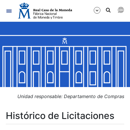
Navegación
Mostrar/Ocultar
Mostrar/Ocultar
Mostrar/Ocultar
Mostrar/Ocultar
Mostrar/Ocultar
Unidad responsable: Departamento de Compras
Histórico de Licitaciones
Mostrar/Ocultar