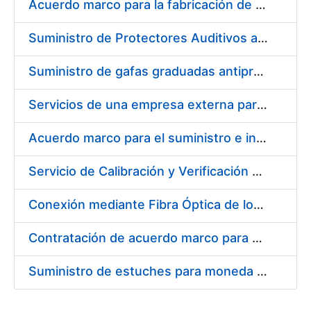
Acuerdo marco para la fabricación de piezas
Suministro de Protectores Auditivos a medida para las personas trabajadoras de los Centros de Trabajo de Madrid y Burgos
Suministro de gafas graduadas antiproyecciones para los trabajadores de la FNMT-RCM en los centros de trabajo de Madrid y Burgos
Servicios de una empresa externa para el asesoramiento y resolución de los recursos de alzada que se presentan relacionados con procesos de selección para la FNMT-RCM
Acuerdo marco para el suministro e instalación de persianas, estores y otros complementos
Servicio de Calibración y Verificación Externa de los Equipos de Medición del Servicio de Prevención de la FNMT-RCM
Conexión mediante Fibra Óptica de los Centros de Proceso de Datos (CPDs) de las sedes de la FNMT-RCM de Burgos y Madrid
Contratación de acuerdo marco para el Suministro de Material de Electricidad para la Fábrica Nacional de Moneda y Timbre-Real Casa de la Moneda en su centro de trabajo de Burgos
Suministro de estuches para moneda de 30 €