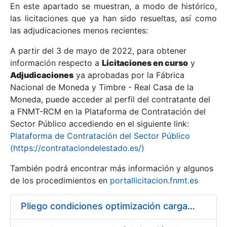
En este apartado se muestran, a modo de histórico,
las licitaciones que ya han sido resueltas, así como
Mostrar/Ocultar
las adjudicaciones menos recientes:
Mostrar/Ocultar
A partir del 3 de mayo de 2022, para obtener
información respecto a
Mostrar/Ocultar
Licitaciones en curso
y
Adjudicaciones
ya aprobadas por la Fábrica
Nacional de Moneda y Timbre - Real Casa de la
Moneda, puede acceder al perfil del contratante del
a FNMT-RCM en la Plataforma de Contratación del
Sector Público accediendo en el siguiente link:
Plataforma de Contratación del Sector Público
(https://contrataciondelestado.es/)
También podrá encontrar más información y algunos
de los procedimientos en
portallicitacion.fnmt.es
Mostrar/Ocultar
Pliego condiciones optimización cargas compras firmado