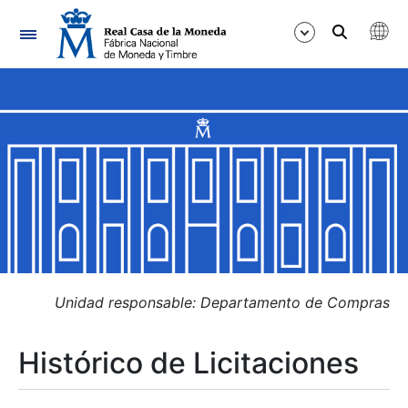
Navegación
Mostrar/Ocultar
Mostrar/Ocultar
Mostrar/Ocultar
Mostrar/Ocultar
Mostrar/Ocultar
Unidad responsable: Departamento de Compras
Histórico de Licitaciones
Mostrar/Ocultar