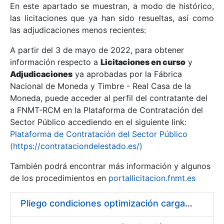
En este apartado se muestran, a modo de histórico,
las licitaciones que ya han sido resueltas, así como
Mostrar/Ocultar
las adjudicaciones menos recientes:
Mostrar/Ocultar
A partir del 3 de mayo de 2022, para obtener
información respecto a
Mostrar/Ocultar
Licitaciones en curso
y
Adjudicaciones
ya aprobadas por la Fábrica
Nacional de Moneda y Timbre - Real Casa de la
Moneda, puede acceder al perfil del contratante del
a FNMT-RCM en la Plataforma de Contratación del
Sector Público accediendo en el siguiente link:
Plataforma de Contratación del Sector Público
(https://contrataciondelestado.es/)
También podrá encontrar más información y algunos
de los procedimientos en
portallicitacion.fnmt.es
Mostrar/Ocultar
Pliego condiciones optimización cargas compras firmado