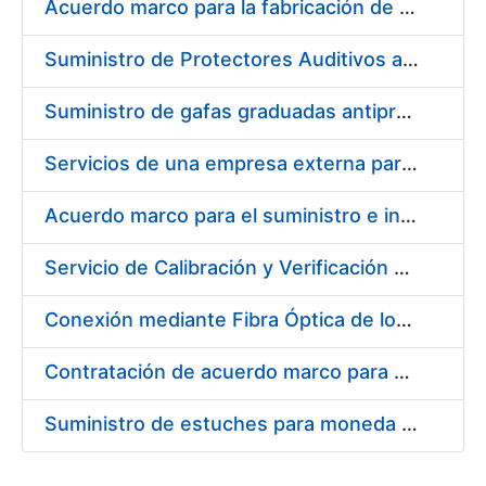
Acuerdo marco para la fabricación de piezas
Suministro de Protectores Auditivos a medida para las personas trabajadoras de los Centros de Trabajo de Madrid y Burgos
Suministro de gafas graduadas antiproyecciones para los trabajadores de la FNMT-RCM en los centros de trabajo de Madrid y Burgos
Servicios de una empresa externa para el asesoramiento y resolución de los recursos de alzada que se presentan relacionados con procesos de selección para la FNMT-RCM
Acuerdo marco para el suministro e instalación de persianas, estores y otros complementos
Servicio de Calibración y Verificación Externa de los Equipos de Medición del Servicio de Prevención de la FNMT-RCM
Conexión mediante Fibra Óptica de los Centros de Proceso de Datos (CPDs) de las sedes de la FNMT-RCM de Burgos y Madrid
Contratación de acuerdo marco para el Suministro de Material de Electricidad para la Fábrica Nacional de Moneda y Timbre-Real Casa de la Moneda en su centro de trabajo de Burgos
Suministro de estuches para moneda de 30 €