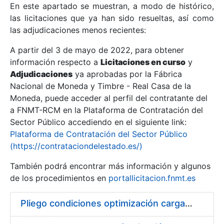
En este apartado se muestran, a modo de histórico,
las licitaciones que ya han sido resueltas, así como
Mostrar/Ocultar
las adjudicaciones menos recientes:
Mostrar/Ocultar
A partir del 3 de mayo de 2022, para obtener
información respecto a
Mostrar/Ocultar
Licitaciones en curso
y
Adjudicaciones
ya aprobadas por la Fábrica
Nacional de Moneda y Timbre - Real Casa de la
Moneda, puede acceder al perfil del contratante del
a FNMT-RCM en la Plataforma de Contratación del
Sector Público accediendo en el siguiente link:
Plataforma de Contratación del Sector Público
(https://contrataciondelestado.es/)
También podrá encontrar más información y algunos
de los procedimientos en
portallicitacion.fnmt.es
Mostrar/Ocultar
Pliego condiciones optimización cargas compras firmado