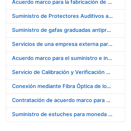
Acuerdo marco para la fabricación de piezas
Suministro de Protectores Auditivos a medida para las personas trabajadoras de los Centros de Trabajo de Madrid y Burgos
Suministro de gafas graduadas antiproyecciones para los trabajadores de la FNMT-RCM en los centros de trabajo de Madrid y Burgos
Servicios de una empresa externa para el asesoramiento y resolución de los recursos de alzada que se presentan relacionados con procesos de selección para la FNMT-RCM
Acuerdo marco para el suministro e instalación de persianas, estores y otros complementos
Servicio de Calibración y Verificación Externa de los Equipos de Medición del Servicio de Prevención de la FNMT-RCM
Conexión mediante Fibra Óptica de los Centros de Proceso de Datos (CPDs) de las sedes de la FNMT-RCM de Burgos y Madrid
Contratación de acuerdo marco para el Suministro de Material de Electricidad para la Fábrica Nacional de Moneda y Timbre-Real Casa de la Moneda en su centro de trabajo de Burgos
Suministro de estuches para moneda de 30 €