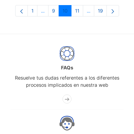
1
...
9
10
11
...
19
Página
Páginas intermedias Use TAB para despl
Página
Página
Página
Páginas intermedias
Página
FAQs
Resuelve tus dudas referentes a los diferentes
procesos implicados en nuestra web