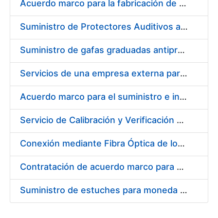
Acuerdo marco para la fabricación de piezas
Suministro de Protectores Auditivos a medida para las personas trabajadoras de los Centros de Trabajo de Madrid y Burgos
Suministro de gafas graduadas antiproyecciones para los trabajadores de la FNMT-RCM en los centros de trabajo de Madrid y Burgos
Servicios de una empresa externa para el asesoramiento y resolución de los recursos de alzada que se presentan relacionados con procesos de selección para la FNMT-RCM
Acuerdo marco para el suministro e instalación de persianas, estores y otros complementos
Servicio de Calibración y Verificación Externa de los Equipos de Medición del Servicio de Prevención de la FNMT-RCM
Conexión mediante Fibra Óptica de los Centros de Proceso de Datos (CPDs) de las sedes de la FNMT-RCM de Burgos y Madrid
Contratación de acuerdo marco para el Suministro de Material de Electricidad para la Fábrica Nacional de Moneda y Timbre-Real Casa de la Moneda en su centro de trabajo de Burgos
Suministro de estuches para moneda de 30 €