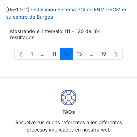
(05-10-11)
Instalación Sistema PCI en FNMT-RCM en
su centro de Burgos
Mostrando el intervalo 111 - 120 de 184
resultados.
1
...
11
12
13
...
19
Página
Páginas intermedias Use TAB para despl
Página
Página
Página
Páginas intermedia
Página
FAQs
Resuelve tus dudas referentes a los diferentes
procesos implicados en nuestra web