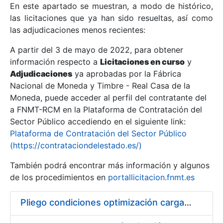
En este apartado se muestran, a modo de histórico,
las licitaciones que ya han sido resueltas, así como
Mostrar/Ocultar
las adjudicaciones menos recientes:
Mostrar/Ocultar
A partir del 3 de mayo de 2022, para obtener
información respecto a
Mostrar/Ocultar
Licitaciones en curso
y
Adjudicaciones
ya aprobadas por la Fábrica
Nacional de Moneda y Timbre - Real Casa de la
Moneda, puede acceder al perfil del contratante del
a FNMT-RCM en la Plataforma de Contratación del
Sector Público accediendo en el siguiente link:
Plataforma de Contratación del Sector Público
(https://contrataciondelestado.es/)
También podrá encontrar más información y algunos
de los procedimientos en
portallicitacion.fnmt.es
Mostrar/Ocultar
Pliego condiciones optimización cargas compras firmado