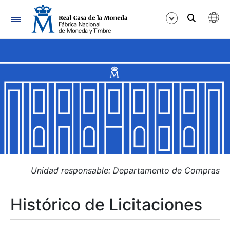
Navegación
Mostrar/Ocultar
Mostrar/Ocultar
Mostrar/Ocultar
Mostrar/Ocultar
Mostrar/Ocultar
Unidad responsable: Departamento de Compras
Histórico de Licitaciones
Mostrar/Ocultar