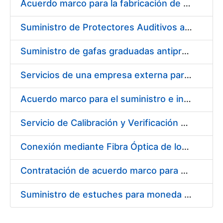
Acuerdo marco para la fabricación de piezas
Suministro de Protectores Auditivos a medida para las personas trabajadoras de los Centros de Trabajo de Madrid y Burgos
Suministro de gafas graduadas antiproyecciones para los trabajadores de la FNMT-RCM en los centros de trabajo de Madrid y Burgos
Servicios de una empresa externa para el asesoramiento y resolución de los recursos de alzada que se presentan relacionados con procesos de selección para la FNMT-RCM
Acuerdo marco para el suministro e instalación de persianas, estores y otros complementos
Servicio de Calibración y Verificación Externa de los Equipos de Medición del Servicio de Prevención de la FNMT-RCM
Conexión mediante Fibra Óptica de los Centros de Proceso de Datos (CPDs) de las sedes de la FNMT-RCM de Burgos y Madrid
Contratación de acuerdo marco para el Suministro de Material de Electricidad para la Fábrica Nacional de Moneda y Timbre-Real Casa de la Moneda en su centro de trabajo de Burgos
Suministro de estuches para moneda de 30 €