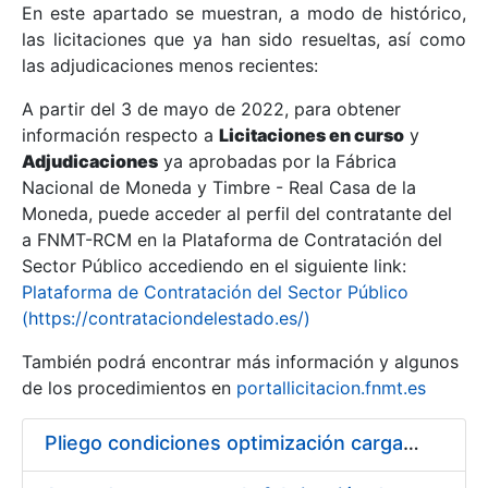
En este apartado se muestran, a modo de histórico,
las licitaciones que ya han sido resueltas, así como
Mostrar/Ocultar
las adjudicaciones menos recientes:
Mostrar/Ocultar
A partir del 3 de mayo de 2022, para obtener
información respecto a
Mostrar/Ocultar
Licitaciones en curso
y
Adjudicaciones
ya aprobadas por la Fábrica
Nacional de Moneda y Timbre - Real Casa de la
Moneda, puede acceder al perfil del contratante del
a FNMT-RCM en la Plataforma de Contratación del
Sector Público accediendo en el siguiente link:
Plataforma de Contratación del Sector Público
(https://contrataciondelestado.es/)
También podrá encontrar más información y algunos
de los procedimientos en
portallicitacion.fnmt.es
Mostrar/Ocultar
Pliego condiciones optimización cargas compras firmado