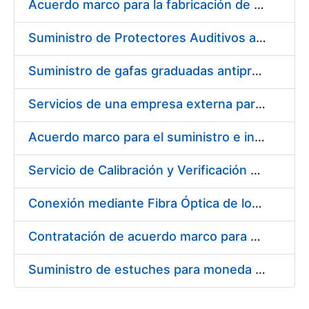
Acuerdo marco para la fabricación de piezas
Suministro de Protectores Auditivos a medida para las personas trabajadoras de los Centros de Trabajo de Madrid y Burgos
Suministro de gafas graduadas antiproyecciones para los trabajadores de la FNMT-RCM en los centros de trabajo de Madrid y Burgos
Servicios de una empresa externa para el asesoramiento y resolución de los recursos de alzada que se presentan relacionados con procesos de selección para la FNMT-RCM
Acuerdo marco para el suministro e instalación de persianas, estores y otros complementos
Servicio de Calibración y Verificación Externa de los Equipos de Medición del Servicio de Prevención de la FNMT-RCM
Conexión mediante Fibra Óptica de los Centros de Proceso de Datos (CPDs) de las sedes de la FNMT-RCM de Burgos y Madrid
Contratación de acuerdo marco para el Suministro de Material de Electricidad para la Fábrica Nacional de Moneda y Timbre-Real Casa de la Moneda en su centro de trabajo de Burgos
Suministro de estuches para moneda de 30 €