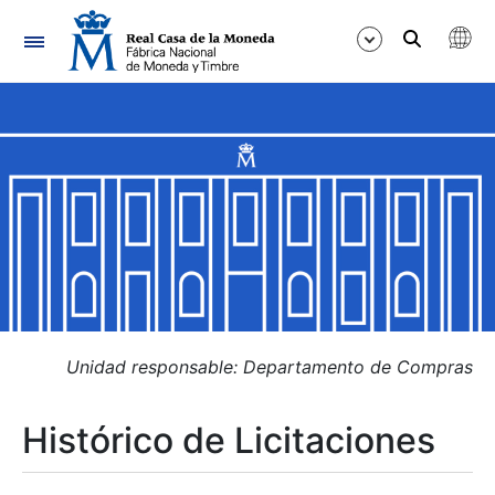
Navegación
Mostrar/Ocultar
Mostrar/Ocultar
Mostrar/Ocultar
Mostrar/Ocultar
Mostrar/Ocultar
Unidad responsable: Departamento de Compras
Histórico de Licitaciones
Mostrar/Ocultar