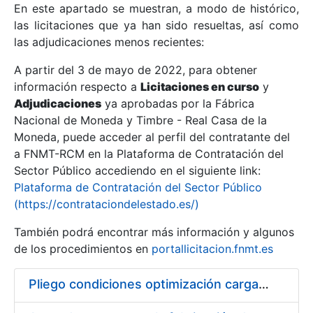
En este apartado se muestran, a modo de histórico,
las licitaciones que ya han sido resueltas, así como
Mostrar/Ocultar
las adjudicaciones menos recientes:
Mostrar/Ocultar
A partir del 3 de mayo de 2022, para obtener
información respecto a
Mostrar/Ocultar
Licitaciones en curso
y
Adjudicaciones
ya aprobadas por la Fábrica
Nacional de Moneda y Timbre - Real Casa de la
Moneda, puede acceder al perfil del contratante del
a FNMT-RCM en la Plataforma de Contratación del
Sector Público accediendo en el siguiente link:
Plataforma de Contratación del Sector Público
(https://contrataciondelestado.es/)
También podrá encontrar más información y algunos
de los procedimientos en
portallicitacion.fnmt.es
Mostrar/Ocultar
Pliego condiciones optimización cargas compras firmado