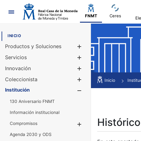
Navegación
FNMT
Ceres
El
INICIO
Productos y Soluciones
Mostrar/Ocul
Servicios
Mostrar/Ocul
Innovación
Mostrar/Ocul
Coleccionista
Mostrar/Ocul
Inicio
Institu
Institución
Mostrar/Ocul
130 Aniversario FNMT
Información institucional
Histórico
Compromisos
Mostrar/Ocultar
Agenda 2030 y ODS