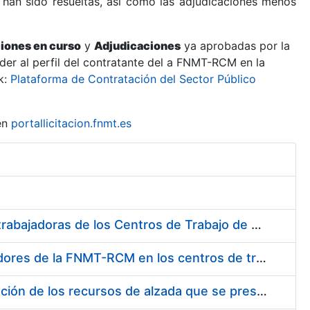
 han sido resueltas, así como las adjudicaciones menos
ciones en curso
y
Adjudicaciones
ya aprobadas por la
er al perfil del contratante del a FNMT-RCM en la
k:
Plataforma de Contratación del Sector Público
en
portallicitacion.fnmt.es
Suministro de Protectores Auditivos a medida para las personas trabajadoras de los Centros de Trabajo de Madrid y Burgos
Suministro de gafas graduadas antiproyecciones para los trabajadores de la FNMT-RCM en los centros de trabajo de Madrid y Burgos
Servicios de una empresa externa para el asesoramiento y resolución de los recursos de alzada que se presentan relacionados con procesos de selección para la FNMT-RCM