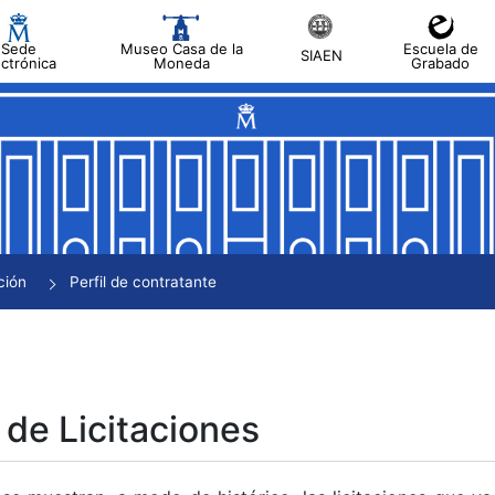
Sede
Museo Casa de la
Escuela de
SIAEN
ectrónica
Moneda
Grabado
tar
tar
tar
tar
ción
Perfil de contratante
tar
 de Licitaciones