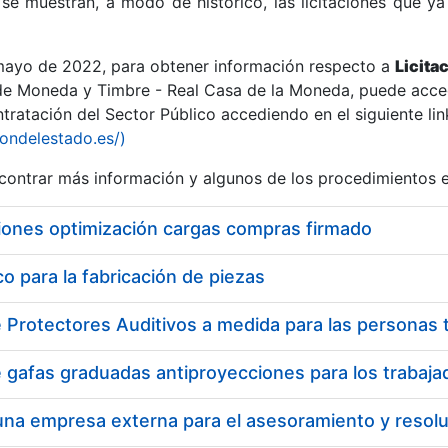
se muestran, a modo de histórico, las licitaciones que ya
 mayo de 2022, para obtener información respecto a
Licita
de Moneda y Timbre - Real Casa de la Moneda, puede acced
ratación del Sector Público accediendo en el siguiente lin
r
iondelestado.es/)
ontrar más información y algunos de los procedimientos 
iones optimización cargas compras firmado
 para la fabricación de piezas
tar