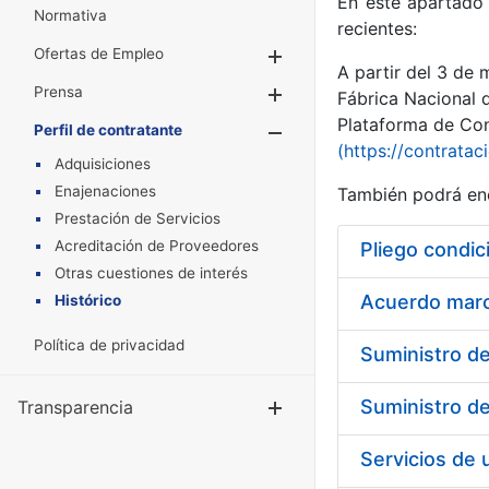
En este apartado 
Normativa
recientes:
Ofertas de Empleo
Mostrar/Ocultar
A partir del 3 de
Prensa
Mostrar/Ocultar
Fábrica Nacional 
Plataforma de Cont
Perfil de contratante
Mostrar/Oculta
(https://contratac
Adquisiciones
Enajenaciones
También podrá enc
Prestación de Servicios
Acreditación de Proveedores
Pliego condic
Otras cuestiones de interés
Acuerdo marco
Histórico
Política de privacidad
Transparencia
Mostrar/Ocul