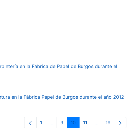
arpintería en la Fabrica de Papel de Burgos durante el
intura en la Fábrica Papel de Burgos durante el año 2012
2
1
...
9
10
11
...
19
Página
Páginas intermedias Use TAB para d
Página
Página
Página
Páginas interme
Página