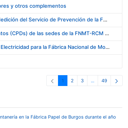
tores y otros complementos
Servicio de Calibración y Verificación Externa de los Equipos de Medición del Servicio de Prevención de la FNMT-RCM
Conexión mediante Fibra Óptica de los Centros de Proceso de Datos (CPDs) de las sedes de la FNMT-RCM de Burgos y Madrid
Contratación de acuerdo marco para el Suministro de Material de Electricidad para la Fábrica Nacional de Moneda y Timbre-Real Casa de la Moneda en su centro de trabajo de Burgos
1
2
3
...
49
Página
Página
Página
Páginas interme
Página
ontanería en la Fábrica Papel de Burgos durante el año