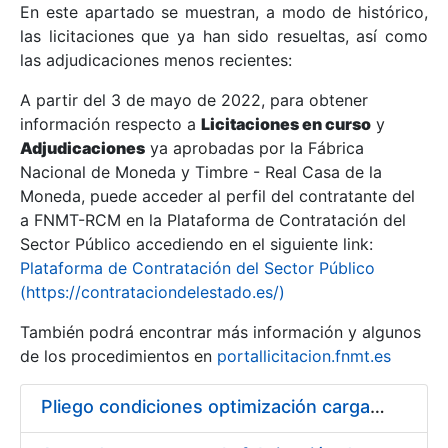
En este apartado se muestran, a modo de histórico,
las licitaciones que ya han sido resueltas, así como
Mostrar/Ocultar
las adjudicaciones menos recientes:
Mostrar/Ocultar
A partir del 3 de mayo de 2022, para obtener
información respecto a
Mostrar/Ocultar
Licitaciones en curso
y
Adjudicaciones
ya aprobadas por la Fábrica
Nacional de Moneda y Timbre - Real Casa de la
Moneda, puede acceder al perfil del contratante del
a FNMT-RCM en la Plataforma de Contratación del
Sector Público accediendo en el siguiente link:
Plataforma de Contratación del Sector Público
(https://contrataciondelestado.es/)
También podrá encontrar más información y algunos
de los procedimientos en
portallicitacion.fnmt.es
Mostrar/Ocultar
Pliego condiciones optimización cargas compras firmado