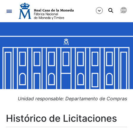
Navegación
Mostrar/Ocultar
Mostrar/Ocultar
Mostrar/Ocultar
Mostrar/Ocultar
Mostrar/Ocultar
Unidad responsable: Departamento de Compras
Histórico de Licitaciones
Mostrar/Ocultar