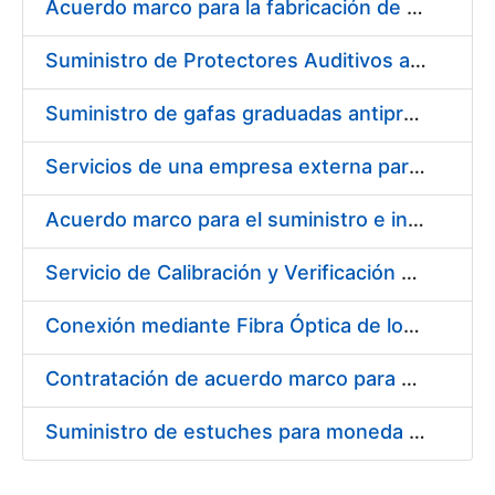
Acuerdo marco para la fabricación de piezas
Suministro de Protectores Auditivos a medida para las personas trabajadoras de los Centros de Trabajo de Madrid y Burgos
Suministro de gafas graduadas antiproyecciones para los trabajadores de la FNMT-RCM en los centros de trabajo de Madrid y Burgos
Servicios de una empresa externa para el asesoramiento y resolución de los recursos de alzada que se presentan relacionados con procesos de selección para la FNMT-RCM
Acuerdo marco para el suministro e instalación de persianas, estores y otros complementos
Servicio de Calibración y Verificación Externa de los Equipos de Medición del Servicio de Prevención de la FNMT-RCM
Conexión mediante Fibra Óptica de los Centros de Proceso de Datos (CPDs) de las sedes de la FNMT-RCM de Burgos y Madrid
Contratación de acuerdo marco para el Suministro de Material de Electricidad para la Fábrica Nacional de Moneda y Timbre-Real Casa de la Moneda en su centro de trabajo de Burgos
Suministro de estuches para moneda de 30 €