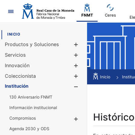
Navegación
FNMT
Ceres
El
INICIO
Productos y Soluciones
Mostrar/Ocul
Servicios
Mostrar/Ocul
Innovación
Mostrar/Ocul
Coleccionista
Mostrar/Ocul
Inicio
Institu
Institución
Mostrar/Ocul
130 Aniversario FNMT
Información institucional
Histórico
Compromisos
Mostrar/Ocultar
Agenda 2030 y ODS