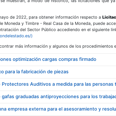
se muestran, a modo de histórico, las licitaciones que ya
 mayo de 2022, para obtener información respecto a
Licita
de Moneda y Timbre - Real Casa de la Moneda, puede acced
ratación del Sector Público accediendo en el siguiente lin
r
iondelestado.es/)
ontrar más información y algunos de los procedimientos 
iones optimización cargas compras firmado
 para la fabricación de piezas
tar