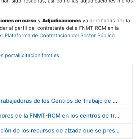
 han sido resueltas, así como las adjudicaciones menos
ciones en curso
y
Adjudicaciones
ya aprobadas por la
er al perfil del contratante del a FNMT-RCM en la
k:
Plataforma de Contratación del Sector Público
en
portallicitacion.fnmt.es
Suministro de Protectores Auditivos a medida para las personas trabajadoras de los Centros de Trabajo de Madrid y Burgos
Suministro de gafas graduadas antiproyecciones para los trabajadores de la FNMT-RCM en los centros de trabajo de Madrid y Burgos
Servicios de una empresa externa para el asesoramiento y resolución de los recursos de alzada que se presentan relacionados con procesos de selección para la FNMT-RCM