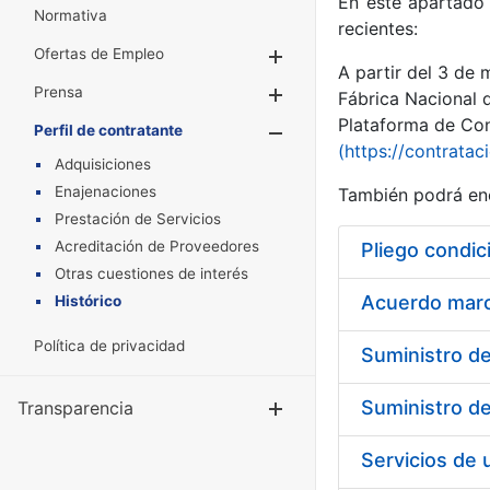
En este apartado 
Normativa
recientes:
Ofertas de Empleo
Mostrar/Ocultar
A partir del 3 de
Prensa
Mostrar/Ocultar
Fábrica Nacional 
Plataforma de Cont
Perfil de contratante
Mostrar/Oculta
(https://contratac
Adquisiciones
Enajenaciones
También podrá enc
Prestación de Servicios
Acreditación de Proveedores
Pliego condic
Otras cuestiones de interés
Acuerdo marco
Histórico
Política de privacidad
Transparencia
Mostrar/Ocul