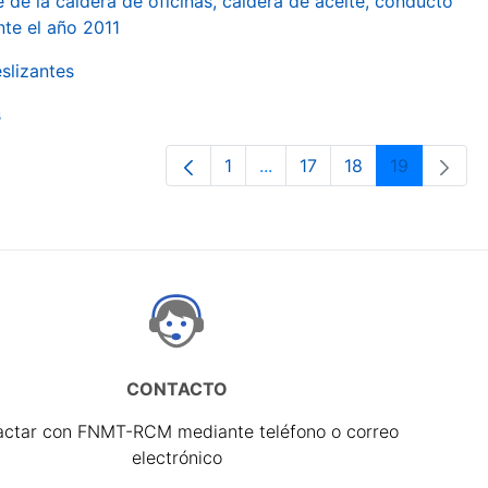
 de la caldera de oficinas, caldera de aceite, conducto
te el año 2011
slizantes
s
1
...
17
18
19
Página
Páginas intermedias Use T
Página
Página
Página
CONTACTO
actar con FNMT-RCM mediante teléfono o correo
electrónico