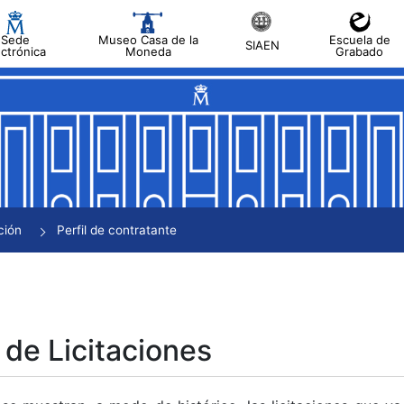
Sede
Museo Casa de la
Escuela de
SIAEN
ectrónica
Moneda
Grabado
tar
tar
tar
tar
ción
Perfil de contratante
tar
 de Licitaciones