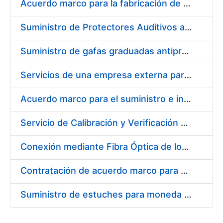
Acuerdo marco para la fabricación de piezas
Suministro de Protectores Auditivos a medida para las personas trabajadoras de los Centros de Trabajo de Madrid y Burgos
Suministro de gafas graduadas antiproyecciones para los trabajadores de la FNMT-RCM en los centros de trabajo de Madrid y Burgos
Servicios de una empresa externa para el asesoramiento y resolución de los recursos de alzada que se presentan relacionados con procesos de selección para la FNMT-RCM
Acuerdo marco para el suministro e instalación de persianas, estores y otros complementos
Servicio de Calibración y Verificación Externa de los Equipos de Medición del Servicio de Prevención de la FNMT-RCM
Conexión mediante Fibra Óptica de los Centros de Proceso de Datos (CPDs) de las sedes de la FNMT-RCM de Burgos y Madrid
Contratación de acuerdo marco para el Suministro de Material de Electricidad para la Fábrica Nacional de Moneda y Timbre-Real Casa de la Moneda en su centro de trabajo de Burgos
Suministro de estuches para moneda de 30 €