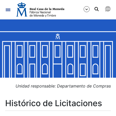
Navegación
Mostrar/Ocultar
Mostrar/Ocultar
Mostrar/Ocultar
Mostrar/Ocultar
Mostrar/Ocultar
Unidad responsable: Departamento de Compras
Histórico de Licitaciones
Mostrar/Ocultar