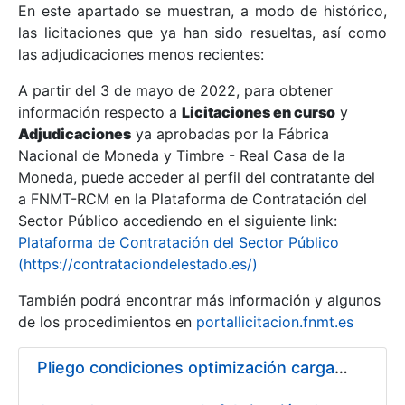
En este apartado se muestran, a modo de histórico,
las licitaciones que ya han sido resueltas, así como
Mostrar/Ocultar
las adjudicaciones menos recientes:
Mostrar/Ocultar
A partir del 3 de mayo de 2022, para obtener
información respecto a
Mostrar/Ocultar
Licitaciones en curso
y
Adjudicaciones
ya aprobadas por la Fábrica
Nacional de Moneda y Timbre - Real Casa de la
Moneda, puede acceder al perfil del contratante del
a FNMT-RCM en la Plataforma de Contratación del
Sector Público accediendo en el siguiente link:
Plataforma de Contratación del Sector Público
(https://contrataciondelestado.es/)
También podrá encontrar más información y algunos
de los procedimientos en
portallicitacion.fnmt.es
Mostrar/Ocultar
Pliego condiciones optimización cargas compras firmado