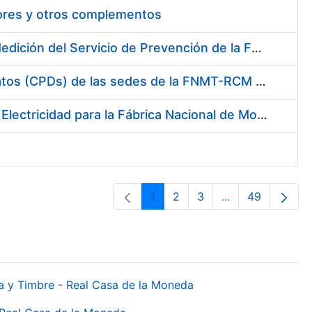
tores y otros complementos
Servicio de Calibración y Verificación Externa de los Equipos de Medición del Servicio de Prevención de la FNMT-RCM
Conexión mediante Fibra Óptica de los Centros de Proceso de Datos (CPDs) de las sedes de la FNMT-RCM de Burgos y Madrid
Contratación de acuerdo marco para el Suministro de Material de Electricidad para la Fábrica Nacional de Moneda y Timbre-Real Casa de la Moneda en su centro de trabajo de Burgos
1
2
3
...
49
Página
Página
Página
Páginas interme
Página
da y Timbre - Real Casa de la Moneda