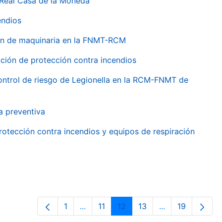
 Real Casa de la Moneda
endios
ión de maquinaria en la FNMT-RCM
ción de protección contra incendios
 control de riesgo de Legionella en la RCM-FNMT de
a preventiva
rotección contra incendios y equipos de respiración
1
...
11
12
13
...
19
Página
Páginas intermedias Use TAB para de
Página
Página
Página
Páginas interme
Página