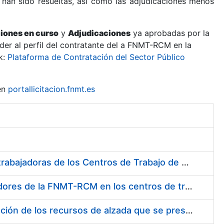
 han sido resueltas, así como las adjudicaciones menos
ciones en curso
y
Adjudicaciones
ya aprobadas por la
er al perfil del contratante del a FNMT-RCM en la
k:
Plataforma de Contratación del Sector Público
en
portallicitacion.fnmt.es
Suministro de Protectores Auditivos a medida para las personas trabajadoras de los Centros de Trabajo de Madrid y Burgos
Suministro de gafas graduadas antiproyecciones para los trabajadores de la FNMT-RCM en los centros de trabajo de Madrid y Burgos
Servicios de una empresa externa para el asesoramiento y resolución de los recursos de alzada que se presentan relacionados con procesos de selección para la FNMT-RCM