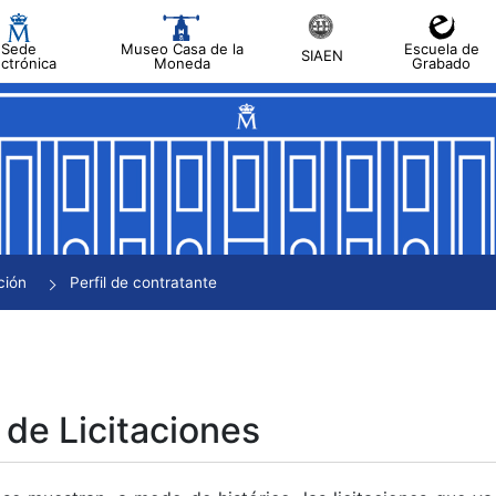
Sede
Museo Casa de la
Escuela de
SIAEN
ectrónica
Moneda
Grabado
tar
tar
tar
tar
ción
Perfil de contratante
tar
 de Licitaciones