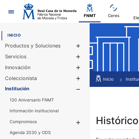
Navegación
FNMT
Ceres
El
INICIO
Productos y Soluciones
Mostrar/Ocul
Servicios
Mostrar/Ocul
Innovación
Mostrar/Ocul
Coleccionista
Mostrar/Ocul
Inicio
Institu
Institución
Mostrar/Ocul
130 Aniversario FNMT
Información institucional
Histórico
Compromisos
Mostrar/Ocultar
Agenda 2030 y ODS