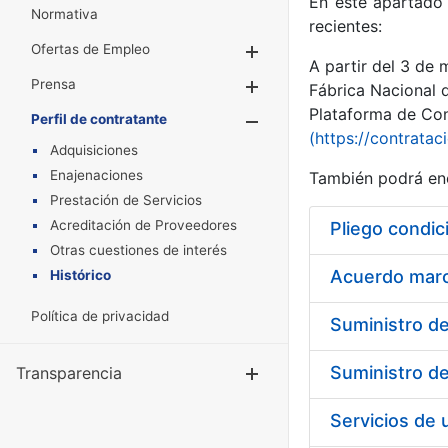
En este apartado 
Normativa
recientes:
Ofertas de Empleo
Mostrar/Ocultar
A partir del 3 de
Prensa
Mostrar/Ocultar
Fábrica Nacional 
Plataforma de Cont
Perfil de contratante
Mostrar/Oculta
(https://contratac
Adquisiciones
Enajenaciones
También podrá enc
Prestación de Servicios
Acreditación de Proveedores
Pliego condic
Otras cuestiones de interés
Acuerdo marco
Histórico
Política de privacidad
Transparencia
Mostrar/Ocul