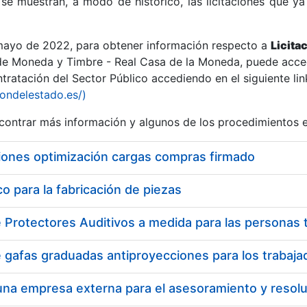
se muestran, a modo de histórico, las licitaciones que ya
 mayo de 2022, para obtener información respecto a
Licita
de Moneda y Timbre - Real Casa de la Moneda, puede acced
ratación del Sector Público accediendo en el siguiente lin
r
iondelestado.es/)
ontrar más información y algunos de los procedimientos 
iones optimización cargas compras firmado
 para la fabricación de piezas
tar