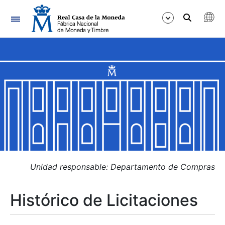
Navegación
Mostrar/Ocultar
Mostrar/Ocultar
Mostrar/Ocultar
Mostrar/Ocultar
Mostrar/Ocultar
Unidad responsable: Departamento de Compras
Histórico de Licitaciones
Mostrar/Ocultar