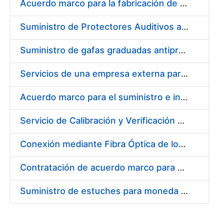
Acuerdo marco para la fabricación de piezas
Suministro de Protectores Auditivos a medida para las personas trabajadoras de los Centros de Trabajo de Madrid y Burgos
Suministro de gafas graduadas antiproyecciones para los trabajadores de la FNMT-RCM en los centros de trabajo de Madrid y Burgos
Servicios de una empresa externa para el asesoramiento y resolución de los recursos de alzada que se presentan relacionados con procesos de selección para la FNMT-RCM
Acuerdo marco para el suministro e instalación de persianas, estores y otros complementos
Servicio de Calibración y Verificación Externa de los Equipos de Medición del Servicio de Prevención de la FNMT-RCM
Conexión mediante Fibra Óptica de los Centros de Proceso de Datos (CPDs) de las sedes de la FNMT-RCM de Burgos y Madrid
Contratación de acuerdo marco para el Suministro de Material de Electricidad para la Fábrica Nacional de Moneda y Timbre-Real Casa de la Moneda en su centro de trabajo de Burgos
Suministro de estuches para moneda de 30 €