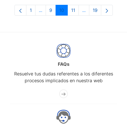
1
...
9
10
11
...
19
Página
Páginas intermedias Use TAB para despl
Página
Página
Página
Páginas intermedias
Página
FAQs
Resuelve tus dudas referentes a los diferentes
procesos implicados en nuestra web