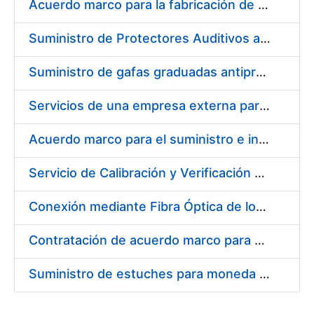
Acuerdo marco para la fabricación de piezas
Suministro de Protectores Auditivos a medida para las personas trabajadoras de los Centros de Trabajo de Madrid y Burgos
Suministro de gafas graduadas antiproyecciones para los trabajadores de la FNMT-RCM en los centros de trabajo de Madrid y Burgos
Servicios de una empresa externa para el asesoramiento y resolución de los recursos de alzada que se presentan relacionados con procesos de selección para la FNMT-RCM
Acuerdo marco para el suministro e instalación de persianas, estores y otros complementos
Servicio de Calibración y Verificación Externa de los Equipos de Medición del Servicio de Prevención de la FNMT-RCM
Conexión mediante Fibra Óptica de los Centros de Proceso de Datos (CPDs) de las sedes de la FNMT-RCM de Burgos y Madrid
Contratación de acuerdo marco para el Suministro de Material de Electricidad para la Fábrica Nacional de Moneda y Timbre-Real Casa de la Moneda en su centro de trabajo de Burgos
Suministro de estuches para moneda de 30 €