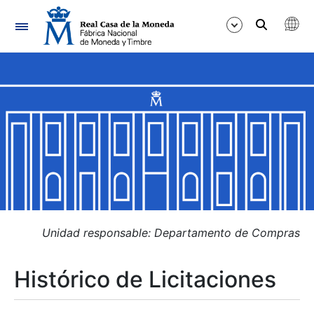
Navegación
Mostrar/Ocultar
Mostrar/Ocultar
Mostrar/Ocultar
Mostrar/Ocultar
Mostrar/Ocultar
Unidad responsable: Departamento de Compras
Histórico de Licitaciones
Mostrar/Ocultar