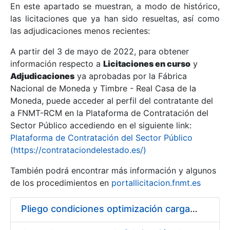
En este apartado se muestran, a modo de histórico,
las licitaciones que ya han sido resueltas, así como
Mostrar/Ocultar
las adjudicaciones menos recientes:
Mostrar/Ocultar
A partir del 3 de mayo de 2022, para obtener
información respecto a
Mostrar/Ocultar
Licitaciones en curso
y
Adjudicaciones
ya aprobadas por la Fábrica
Nacional de Moneda y Timbre - Real Casa de la
Moneda, puede acceder al perfil del contratante del
a FNMT-RCM en la Plataforma de Contratación del
Sector Público accediendo en el siguiente link:
Plataforma de Contratación del Sector Público
(https://contrataciondelestado.es/)
También podrá encontrar más información y algunos
de los procedimientos en
portallicitacion.fnmt.es
Mostrar/Ocultar
Pliego condiciones optimización cargas compras firmado