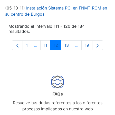
(05-10-11)
Instalación Sistema PCI en FNMT-RCM en
su centro de Burgos
Mostrando el intervalo 111 - 120 de 184
resultados.
1
...
11
12
13
...
19
Página
Páginas intermedias Use TAB para despl
Página
Página
Página
Páginas intermedia
Página
FAQs
Resuelve tus dudas referentes a los diferentes
procesos implicados en nuestra web