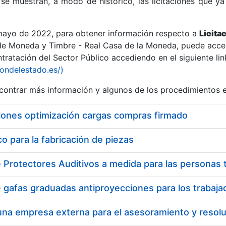
se muestran, a modo de histórico, las licitaciones que ya
 mayo de 2022, para obtener información respecto a
Licita
de Moneda y Timbre - Real Casa de la Moneda, puede acced
ratación del Sector Público accediendo en el siguiente lin
r
iondelestado.es/)
ontrar más información y algunos de los procedimientos 
iones optimización cargas compras firmado
 para la fabricación de piezas
tar