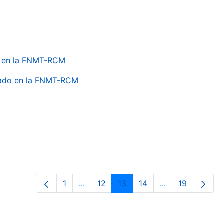
do en la FNMT-RCM
onado en la FNMT-RCM
1
...
12
13
14
...
19
Página
Páginas intermedias Use TAB para de
Página
Página
Página
Páginas interme
Página