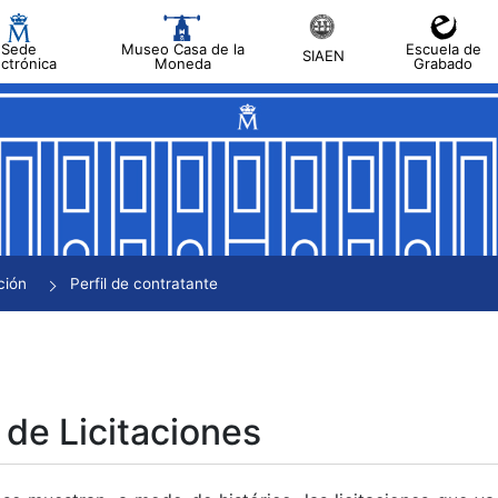
Sede
Museo Casa de la
Escuela de
SIAEN
ectrónica
Moneda
Grabado
tar
tar
tar
tar
ción
Perfil de contratante
tar
 de Licitaciones