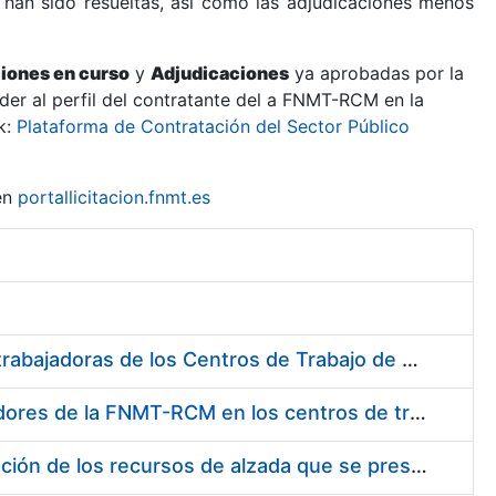
 han sido resueltas, así como las adjudicaciones menos
ciones en curso
y
Adjudicaciones
ya aprobadas por la
er al perfil del contratante del a FNMT-RCM en la
k:
Plataforma de Contratación del Sector Público
en
portallicitacion.fnmt.es
Suministro de Protectores Auditivos a medida para las personas trabajadoras de los Centros de Trabajo de Madrid y Burgos
Suministro de gafas graduadas antiproyecciones para los trabajadores de la FNMT-RCM en los centros de trabajo de Madrid y Burgos
Servicios de una empresa externa para el asesoramiento y resolución de los recursos de alzada que se presentan relacionados con procesos de selección para la FNMT-RCM