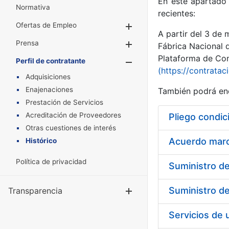
En este apartado 
Normativa
recientes:
Ofertas de Empleo
Mostrar/Ocultar
A partir del 3 de
Prensa
Mostrar/Ocultar
Fábrica Nacional 
Plataforma de Cont
Perfil de contratante
Mostrar/Oculta
(https://contratac
Adquisiciones
Enajenaciones
También podrá enc
Prestación de Servicios
Acreditación de Proveedores
Pliego condic
Otras cuestiones de interés
Acuerdo marco
Histórico
Política de privacidad
Transparencia
Mostrar/Ocul