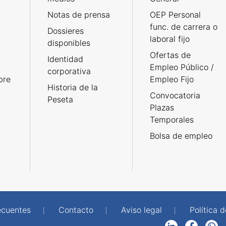
Notas de prensa
OEP Personal
func. de carrera o
Dossieres
laboral fijo
disponibles
Ofertas de
Identidad
Empleo Público /
corporativa
bre
Empleo Fijo
Historia de la
Convocatoria
Peseta
Plazas
Temporales
Bolsa de empleo
ecuentes
Contacto
Aviso legal
Política 