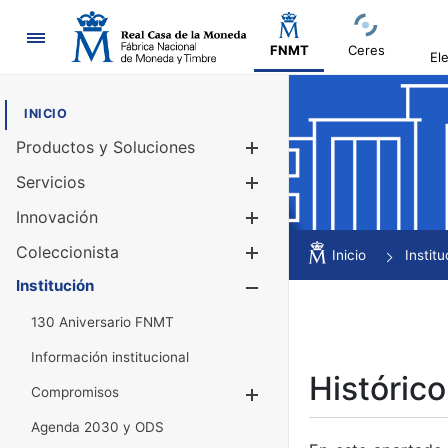
Navegación
FNMT
Ceres
El
INICIO
Productos y Soluciones
Mostrar/Ocul
Servicios
Mostrar/Ocul
Innovación
Mostrar/Ocul
Coleccionista
Mostrar/Ocul
Inicio
Institu
Institución
Mostrar/Ocul
130 Aniversario FNMT
Información institucional
Histórico
Compromisos
Mostrar/Ocultar
Agenda 2030 y ODS