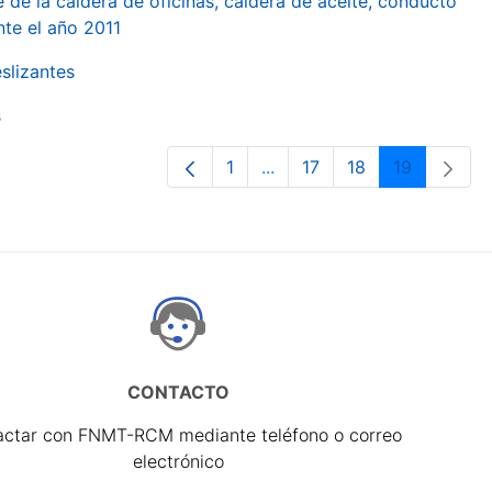
 de la caldera de oficinas, caldera de aceite, conducto
te el año 2011
slizantes
s
1
...
17
18
19
Página
Páginas intermedias Use T
Página
Página
Página
CONTACTO
actar con FNMT-RCM mediante teléfono o correo
electrónico