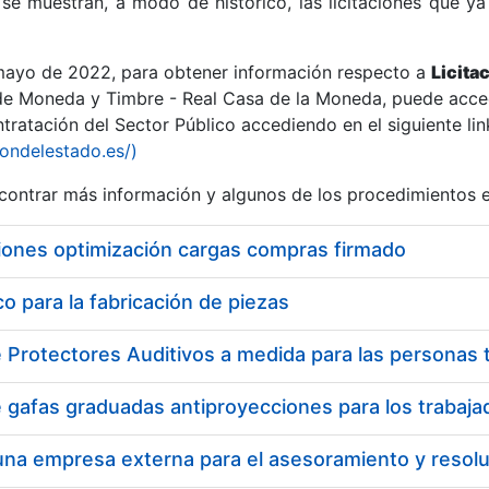
se muestran, a modo de histórico, las licitaciones que ya
 mayo de 2022, para obtener información respecto a
Licita
de Moneda y Timbre - Real Casa de la Moneda, puede acced
ratación del Sector Público accediendo en el siguiente lin
r
iondelestado.es/)
ontrar más información y algunos de los procedimientos 
iones optimización cargas compras firmado
 para la fabricación de piezas
tar