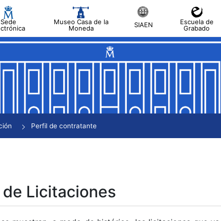
Sede
Museo Casa de la
Escuela de
SIAEN
ectrónica
Moneda
Grabado
tar
tar
tar
tar
ción
Perfil de contratante
tar
 de Licitaciones