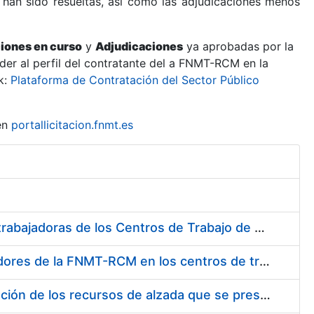
 han sido resueltas, así como las adjudicaciones menos
ciones en curso
y
Adjudicaciones
ya aprobadas por la
er al perfil del contratante del a FNMT-RCM en la
k:
Plataforma de Contratación del Sector Público
en
portallicitacion.fnmt.es
Suministro de Protectores Auditivos a medida para las personas trabajadoras de los Centros de Trabajo de Madrid y Burgos
Suministro de gafas graduadas antiproyecciones para los trabajadores de la FNMT-RCM en los centros de trabajo de Madrid y Burgos
Servicios de una empresa externa para el asesoramiento y resolución de los recursos de alzada que se presentan relacionados con procesos de selección para la FNMT-RCM