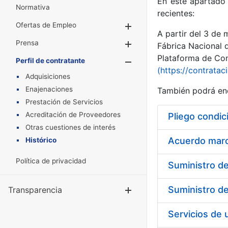
En este apartado 
Normativa
recientes:
Ofertas de Empleo
Mostrar/Ocultar
A partir del 3 de
Prensa
Mostrar/Ocultar
Fábrica Nacional 
Plataforma de Cont
Perfil de contratante
Mostrar/Oculta
(https://contratac
Adquisiciones
Enajenaciones
También podrá enc
Prestación de Servicios
Acreditación de Proveedores
Pliego condic
Otras cuestiones de interés
Acuerdo marco
Histórico
Política de privacidad
Transparencia
Mostrar/Ocul