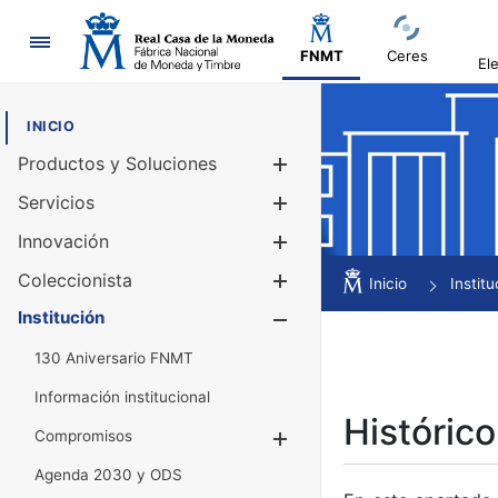
Navegación
FNMT
Ceres
El
INICIO
Productos y Soluciones
Mostrar/Ocul
Servicios
Mostrar/Ocul
Innovación
Mostrar/Ocul
Coleccionista
Mostrar/Ocul
Inicio
Institu
Institución
Mostrar/Ocul
130 Aniversario FNMT
Información institucional
Histórico
Compromisos
Mostrar/Ocultar
Agenda 2030 y ODS