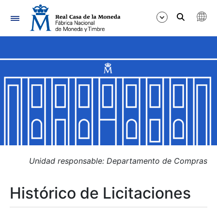
Navegación
Mostrar/Ocultar
Mostrar/Ocultar
Mostrar/Ocultar
Mostrar/Ocultar
Mostrar/Ocultar
Unidad responsable: Departamento de Compras
Histórico de Licitaciones
Mostrar/Ocultar