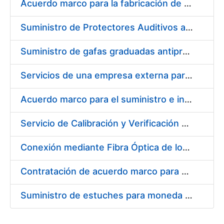
Acuerdo marco para la fabricación de piezas
Suministro de Protectores Auditivos a medida para las personas trabajadoras de los Centros de Trabajo de Madrid y Burgos
Suministro de gafas graduadas antiproyecciones para los trabajadores de la FNMT-RCM en los centros de trabajo de Madrid y Burgos
Servicios de una empresa externa para el asesoramiento y resolución de los recursos de alzada que se presentan relacionados con procesos de selección para la FNMT-RCM
Acuerdo marco para el suministro e instalación de persianas, estores y otros complementos
Servicio de Calibración y Verificación Externa de los Equipos de Medición del Servicio de Prevención de la FNMT-RCM
Conexión mediante Fibra Óptica de los Centros de Proceso de Datos (CPDs) de las sedes de la FNMT-RCM de Burgos y Madrid
Contratación de acuerdo marco para el Suministro de Material de Electricidad para la Fábrica Nacional de Moneda y Timbre-Real Casa de la Moneda en su centro de trabajo de Burgos
Suministro de estuches para moneda de 30 €