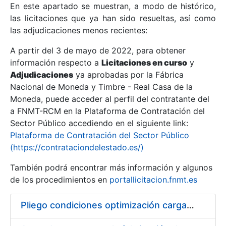
En este apartado se muestran, a modo de histórico,
las licitaciones que ya han sido resueltas, así como
Mostrar/Ocultar
las adjudicaciones menos recientes:
Mostrar/Ocultar
A partir del 3 de mayo de 2022, para obtener
información respecto a
Mostrar/Ocultar
Licitaciones en curso
y
Adjudicaciones
ya aprobadas por la Fábrica
Nacional de Moneda y Timbre - Real Casa de la
Moneda, puede acceder al perfil del contratante del
a FNMT-RCM en la Plataforma de Contratación del
Sector Público accediendo en el siguiente link:
Plataforma de Contratación del Sector Público
(https://contrataciondelestado.es/)
También podrá encontrar más información y algunos
de los procedimientos en
portallicitacion.fnmt.es
Mostrar/Ocultar
Pliego condiciones optimización cargas compras firmado