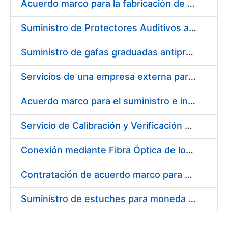
Acuerdo marco para la fabricación de piezas
Suministro de Protectores Auditivos a medida para las personas trabajadoras de los Centros de Trabajo de Madrid y Burgos
Suministro de gafas graduadas antiproyecciones para los trabajadores de la FNMT-RCM en los centros de trabajo de Madrid y Burgos
Servicios de una empresa externa para el asesoramiento y resolución de los recursos de alzada que se presentan relacionados con procesos de selección para la FNMT-RCM
Acuerdo marco para el suministro e instalación de persianas, estores y otros complementos
Servicio de Calibración y Verificación Externa de los Equipos de Medición del Servicio de Prevención de la FNMT-RCM
Conexión mediante Fibra Óptica de los Centros de Proceso de Datos (CPDs) de las sedes de la FNMT-RCM de Burgos y Madrid
Contratación de acuerdo marco para el Suministro de Material de Electricidad para la Fábrica Nacional de Moneda y Timbre-Real Casa de la Moneda en su centro de trabajo de Burgos
Suministro de estuches para moneda de 30 €