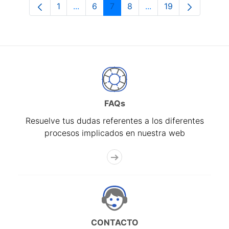
1
...
6
7
8
...
19
Página
Páginas intermedias Use TAB para desp
Página
Página
Página
Páginas intermedias 
Página
FAQs
Resuelve tus dudas referentes a los diferentes
procesos implicados en nuestra web
CONTACTO