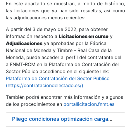
En este apartado se muestran, a modo de histórico,
las licitaciones que ya han sido resueltas, así como
Mostrar/Ocultar
las adjudicaciones menos recientes:
Mostrar/Ocultar
A partir del 3 de mayo de 2022, para obtener
información respecto a
Mostrar/Ocultar
Licitaciones en curso
y
Adjudicaciones
ya aprobadas por la Fábrica
Nacional de Moneda y Timbre - Real Casa de la
Moneda, puede acceder al perfil del contratante del
a FNMT-RCM en la Plataforma de Contratación del
Sector Público accediendo en el siguiente link:
Plataforma de Contratación del Sector Público
(https://contrataciondelestado.es/)
También podrá encontrar más información y algunos
de los procedimientos en
portallicitacion.fnmt.es
Mostrar/Ocultar
Pliego condiciones optimización cargas compras firmado