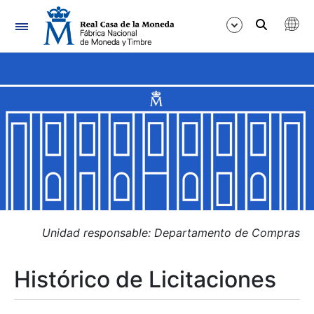
Navegación
Mostrar/Ocultar
Mostrar/Ocultar
Mostrar/Ocultar
Mostrar/Ocultar
Mostrar/Ocultar
Unidad responsable: Departamento de Compras
Histórico de Licitaciones
Mostrar/Ocultar