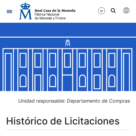
Navegación
Mostrar/Ocultar
Mostrar/Ocultar
Mostrar/Ocultar
Mostrar/Ocultar
Mostrar/Ocultar
Unidad responsable: Departamento de Compras
Histórico de Licitaciones
Mostrar/Ocultar