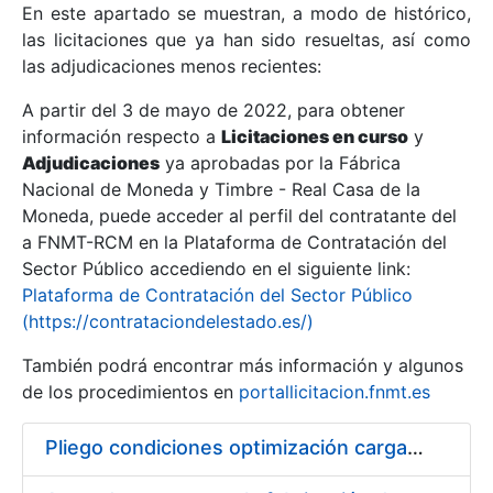
En este apartado se muestran, a modo de histórico,
las licitaciones que ya han sido resueltas, así como
Mostrar/Ocultar
las adjudicaciones menos recientes:
Mostrar/Ocultar
A partir del 3 de mayo de 2022, para obtener
información respecto a
Mostrar/Ocultar
Licitaciones en curso
y
Adjudicaciones
ya aprobadas por la Fábrica
Nacional de Moneda y Timbre - Real Casa de la
Moneda, puede acceder al perfil del contratante del
a FNMT-RCM en la Plataforma de Contratación del
Sector Público accediendo en el siguiente link:
Plataforma de Contratación del Sector Público
(https://contrataciondelestado.es/)
También podrá encontrar más información y algunos
de los procedimientos en
portallicitacion.fnmt.es
Mostrar/Ocultar
Pliego condiciones optimización cargas compras firmado