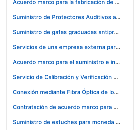
Acuerdo marco para la fabricación de piezas
Suministro de Protectores Auditivos a medida para las personas trabajadoras de los Centros de Trabajo de Madrid y Burgos
Suministro de gafas graduadas antiproyecciones para los trabajadores de la FNMT-RCM en los centros de trabajo de Madrid y Burgos
Servicios de una empresa externa para el asesoramiento y resolución de los recursos de alzada que se presentan relacionados con procesos de selección para la FNMT-RCM
Acuerdo marco para el suministro e instalación de persianas, estores y otros complementos
Servicio de Calibración y Verificación Externa de los Equipos de Medición del Servicio de Prevención de la FNMT-RCM
Conexión mediante Fibra Óptica de los Centros de Proceso de Datos (CPDs) de las sedes de la FNMT-RCM de Burgos y Madrid
Contratación de acuerdo marco para el Suministro de Material de Electricidad para la Fábrica Nacional de Moneda y Timbre-Real Casa de la Moneda en su centro de trabajo de Burgos
Suministro de estuches para moneda de 30 €