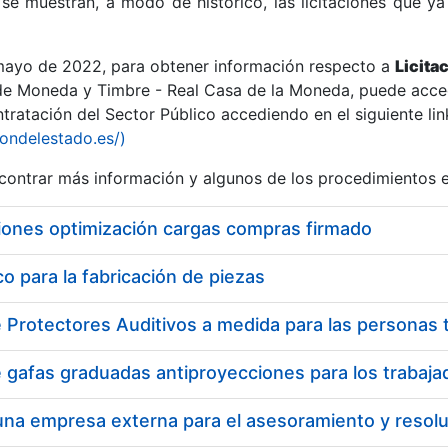
se muestran, a modo de histórico, las licitaciones que ya
 mayo de 2022, para obtener información respecto a
Licita
de Moneda y Timbre - Real Casa de la Moneda, puede acced
ratación del Sector Público accediendo en el siguiente lin
r
iondelestado.es/)
ontrar más información y algunos de los procedimientos 
iones optimización cargas compras firmado
 para la fabricación de piezas
tar