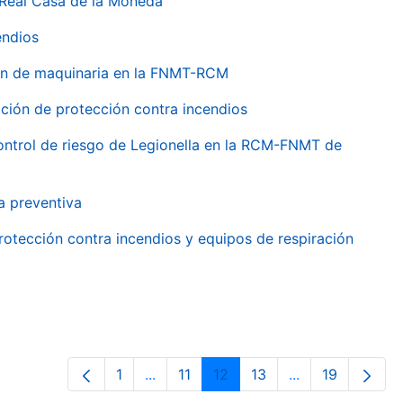
 Real Casa de la Moneda
endios
ión de maquinaria en la FNMT-RCM
ción de protección contra incendios
 control de riesgo de Legionella en la RCM-FNMT de
a preventiva
rotección contra incendios y equipos de respiración
1
...
11
12
13
...
19
Página
Páginas intermedias Use TAB para de
Página
Página
Página
Páginas interme
Página