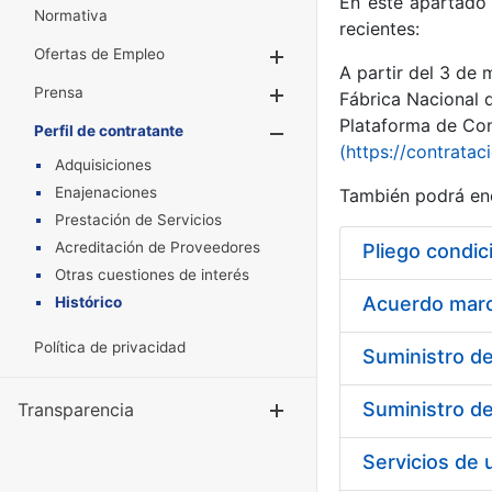
En este apartado 
Normativa
recientes:
Ofertas de Empleo
Mostrar/Ocultar
A partir del 3 de
Prensa
Mostrar/Ocultar
Fábrica Nacional 
Plataforma de Cont
Perfil de contratante
Mostrar/Oculta
(https://contratac
Adquisiciones
Enajenaciones
También podrá enc
Prestación de Servicios
Acreditación de Proveedores
Pliego condic
Otras cuestiones de interés
Acuerdo marco
Histórico
Política de privacidad
Transparencia
Mostrar/Ocul