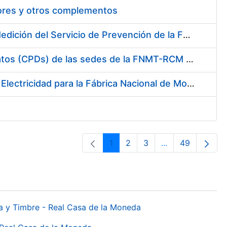
tores y otros complementos
Servicio de Calibración y Verificación Externa de los Equipos de Medición del Servicio de Prevención de la FNMT-RCM
Conexión mediante Fibra Óptica de los Centros de Proceso de Datos (CPDs) de las sedes de la FNMT-RCM de Burgos y Madrid
Contratación de acuerdo marco para el Suministro de Material de Electricidad para la Fábrica Nacional de Moneda y Timbre-Real Casa de la Moneda en su centro de trabajo de Burgos
1
2
3
...
49
Página
Página
Página
Páginas interme
Página
da y Timbre - Real Casa de la Moneda