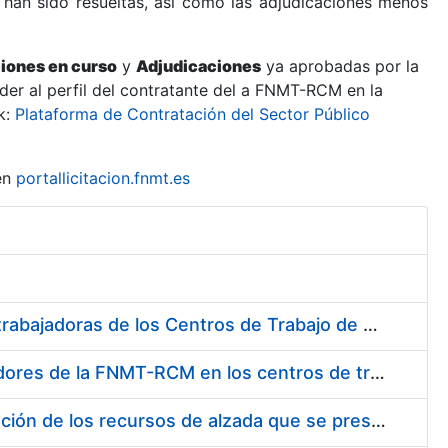
 han sido resueltas, así como las adjudicaciones menos
ciones en curso
y
Adjudicaciones
ya aprobadas por la
er al perfil del contratante del a FNMT-RCM en la
k:
Plataforma de Contratación del Sector Público
en
portallicitacion.fnmt.es
Suministro de Protectores Auditivos a medida para las personas trabajadoras de los Centros de Trabajo de Madrid y Burgos
Suministro de gafas graduadas antiproyecciones para los trabajadores de la FNMT-RCM en los centros de trabajo de Madrid y Burgos
Servicios de una empresa externa para el asesoramiento y resolución de los recursos de alzada que se presentan relacionados con procesos de selección para la FNMT-RCM