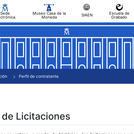
Sede
Museo Casa de la
Escuela de
SIAEN
ectrónica
Moneda
Grabado
tar
tar
tar
tar
ción
Perfil de contratante
tar
 de Licitaciones