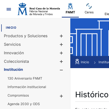
Navegación
FNMT
Ceres
El
INICIO
Productos y Soluciones
Mostrar/Ocul
Servicios
Mostrar/Ocul
Innovación
Mostrar/Ocul
Coleccionista
Mostrar/Ocul
Inicio
Institu
Institución
Mostrar/Ocul
130 Aniversario FNMT
Información institucional
Histórico
Compromisos
Mostrar/Ocultar
Agenda 2030 y ODS