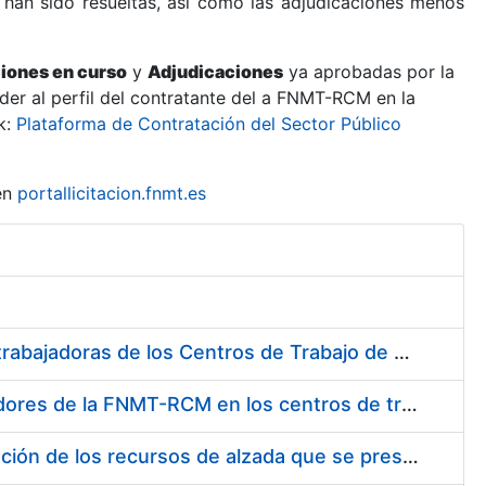
 han sido resueltas, así como las adjudicaciones menos
ciones en curso
y
Adjudicaciones
ya aprobadas por la
er al perfil del contratante del a FNMT-RCM en la
k:
Plataforma de Contratación del Sector Público
en
portallicitacion.fnmt.es
Suministro de Protectores Auditivos a medida para las personas trabajadoras de los Centros de Trabajo de Madrid y Burgos
Suministro de gafas graduadas antiproyecciones para los trabajadores de la FNMT-RCM en los centros de trabajo de Madrid y Burgos
Servicios de una empresa externa para el asesoramiento y resolución de los recursos de alzada que se presentan relacionados con procesos de selección para la FNMT-RCM