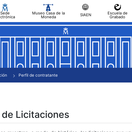
Sede
Museo Casa de la
Escuela de
SIAEN
ectrónica
Moneda
Grabado
tar
tar
tar
tar
ción
Perfil de contratante
tar
 de Licitaciones