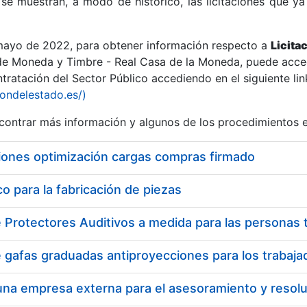
se muestran, a modo de histórico, las licitaciones que ya
 mayo de 2022, para obtener información respecto a
Licita
de Moneda y Timbre - Real Casa de la Moneda, puede acced
ratación del Sector Público accediendo en el siguiente lin
r
iondelestado.es/)
ontrar más información y algunos de los procedimientos 
iones optimización cargas compras firmado
 para la fabricación de piezas
tar