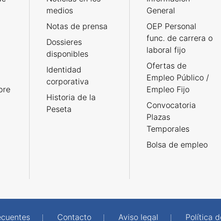
medios
General
Notas de prensa
OEP Personal
func. de carrera o
Dossieres
laboral fijo
disponibles
Ofertas de
Identidad
Empleo Público /
corporativa
bre
Empleo Fijo
Historia de la
Convocatoria
Peseta
Plazas
Temporales
Bolsa de empleo
ecuentes
Contacto
Aviso legal
Política 