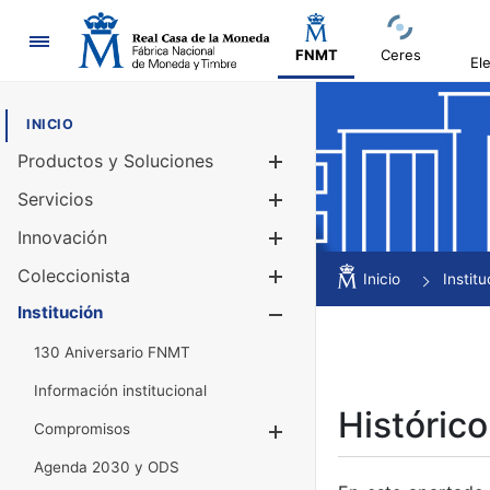
Navegación
FNMT
Ceres
El
INICIO
Productos y Soluciones
Mostrar/Ocul
Servicios
Mostrar/Ocul
Innovación
Mostrar/Ocul
Coleccionista
Mostrar/Ocul
Inicio
Institu
Institución
Mostrar/Ocul
130 Aniversario FNMT
Información institucional
Histórico
Compromisos
Mostrar/Ocultar
Agenda 2030 y ODS