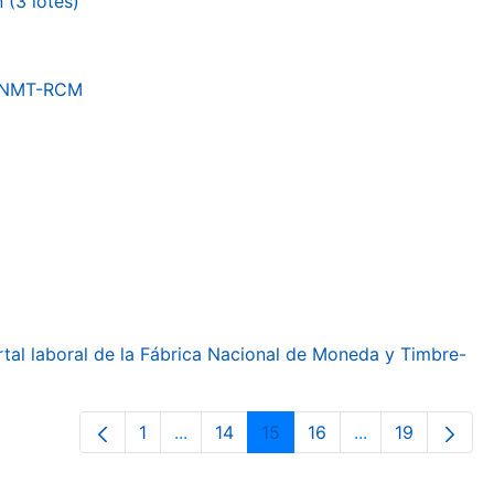
(3 lotes)
a FNMT-RCM
ortal laboral de la Fábrica Nacional de Moneda y Timbre-
1
...
14
15
16
...
19
Página
Páginas intermedias Use TAB para de
Página
Página
Página
Páginas interme
Página