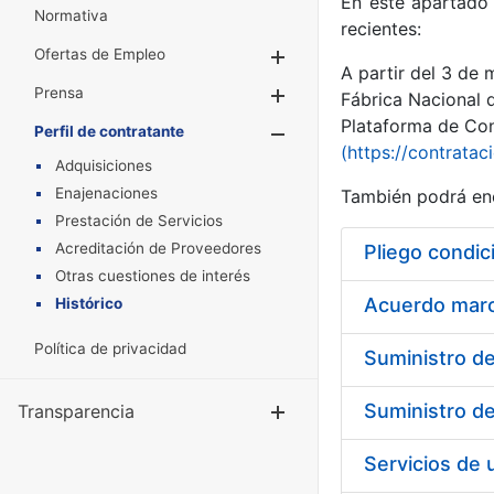
En este apartado 
Normativa
recientes:
Ofertas de Empleo
Mostrar/Ocultar
A partir del 3 de
Prensa
Mostrar/Ocultar
Fábrica Nacional 
Plataforma de Cont
Perfil de contratante
Mostrar/Oculta
(https://contratac
Adquisiciones
Enajenaciones
También podrá enc
Prestación de Servicios
Acreditación de Proveedores
Pliego condic
Otras cuestiones de interés
Acuerdo marco
Histórico
Política de privacidad
Transparencia
Mostrar/Ocul