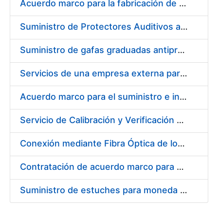
Acuerdo marco para la fabricación de piezas
Suministro de Protectores Auditivos a medida para las personas trabajadoras de los Centros de Trabajo de Madrid y Burgos
Suministro de gafas graduadas antiproyecciones para los trabajadores de la FNMT-RCM en los centros de trabajo de Madrid y Burgos
Servicios de una empresa externa para el asesoramiento y resolución de los recursos de alzada que se presentan relacionados con procesos de selección para la FNMT-RCM
Acuerdo marco para el suministro e instalación de persianas, estores y otros complementos
Servicio de Calibración y Verificación Externa de los Equipos de Medición del Servicio de Prevención de la FNMT-RCM
Conexión mediante Fibra Óptica de los Centros de Proceso de Datos (CPDs) de las sedes de la FNMT-RCM de Burgos y Madrid
Contratación de acuerdo marco para el Suministro de Material de Electricidad para la Fábrica Nacional de Moneda y Timbre-Real Casa de la Moneda en su centro de trabajo de Burgos
Suministro de estuches para moneda de 30 €