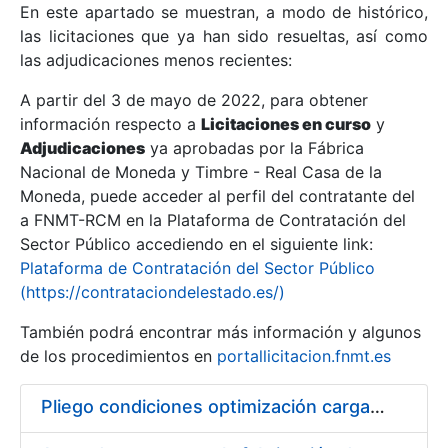
En este apartado se muestran, a modo de histórico,
las licitaciones que ya han sido resueltas, así como
Mostrar/Ocultar
las adjudicaciones menos recientes:
Mostrar/Ocultar
A partir del 3 de mayo de 2022, para obtener
información respecto a
Mostrar/Ocultar
Licitaciones en curso
y
Adjudicaciones
ya aprobadas por la Fábrica
Nacional de Moneda y Timbre - Real Casa de la
Moneda, puede acceder al perfil del contratante del
a FNMT-RCM en la Plataforma de Contratación del
Sector Público accediendo en el siguiente link:
Plataforma de Contratación del Sector Público
(https://contrataciondelestado.es/)
También podrá encontrar más información y algunos
de los procedimientos en
portallicitacion.fnmt.es
Mostrar/Ocultar
Pliego condiciones optimización cargas compras firmado