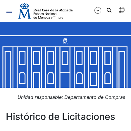
Navegación
Mostrar/Ocultar
Mostrar/Ocultar
Mostrar/Ocultar
Mostrar/Ocultar
Mostrar/Ocultar
Unidad responsable: Departamento de Compras
Histórico de Licitaciones
Mostrar/Ocultar