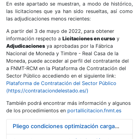
En este apartado se muestran, a modo de histórico,
las licitaciones que ya han sido resueltas, así como
Mostrar/Ocultar
las adjudicaciones menos recientes:
Mostrar/Ocultar
A partir del 3 de mayo de 2022, para obtener
información respecto a
Mostrar/Ocultar
Licitaciones en curso
y
Adjudicaciones
ya aprobadas por la Fábrica
Nacional de Moneda y Timbre - Real Casa de la
Moneda, puede acceder al perfil del contratante del
a FNMT-RCM en la Plataforma de Contratación del
Sector Público accediendo en el siguiente link:
Plataforma de Contratación del Sector Público
(https://contrataciondelestado.es/)
También podrá encontrar más información y algunos
de los procedimientos en
portallicitacion.fnmt.es
Mostrar/Ocultar
Pliego condiciones optimización cargas compras firmado