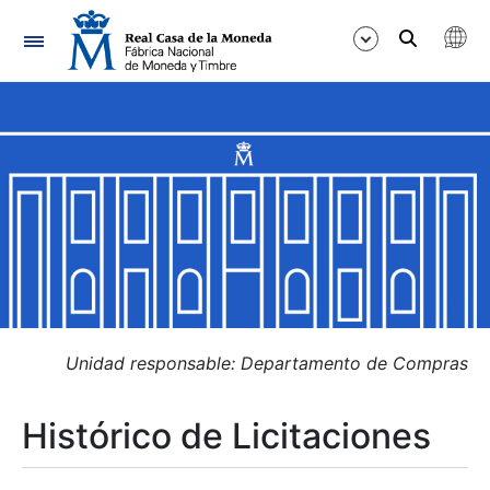
Navegación
Mostrar/Ocultar
Mostrar/Ocultar
Mostrar/Ocultar
Mostrar/Ocultar
Mostrar/Ocultar
Unidad responsable: Departamento de Compras
Histórico de Licitaciones
Mostrar/Ocultar