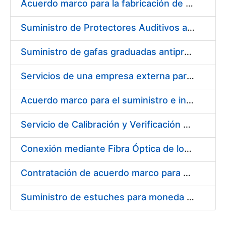
Acuerdo marco para la fabricación de piezas
Suministro de Protectores Auditivos a medida para las personas trabajadoras de los Centros de Trabajo de Madrid y Burgos
Suministro de gafas graduadas antiproyecciones para los trabajadores de la FNMT-RCM en los centros de trabajo de Madrid y Burgos
Servicios de una empresa externa para el asesoramiento y resolución de los recursos de alzada que se presentan relacionados con procesos de selección para la FNMT-RCM
Acuerdo marco para el suministro e instalación de persianas, estores y otros complementos
Servicio de Calibración y Verificación Externa de los Equipos de Medición del Servicio de Prevención de la FNMT-RCM
Conexión mediante Fibra Óptica de los Centros de Proceso de Datos (CPDs) de las sedes de la FNMT-RCM de Burgos y Madrid
Contratación de acuerdo marco para el Suministro de Material de Electricidad para la Fábrica Nacional de Moneda y Timbre-Real Casa de la Moneda en su centro de trabajo de Burgos
Suministro de estuches para moneda de 30 €