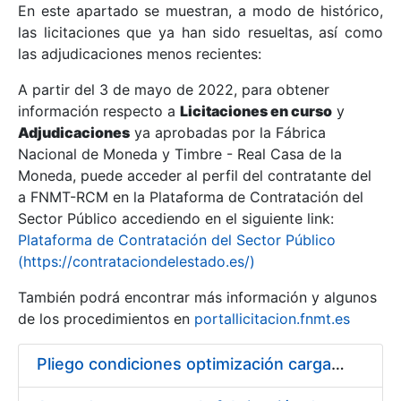
En este apartado se muestran, a modo de histórico,
las licitaciones que ya han sido resueltas, así como
Mostrar/Ocultar
las adjudicaciones menos recientes:
Mostrar/Ocultar
A partir del 3 de mayo de 2022, para obtener
información respecto a
Mostrar/Ocultar
Licitaciones en curso
y
Adjudicaciones
ya aprobadas por la Fábrica
Nacional de Moneda y Timbre - Real Casa de la
Moneda, puede acceder al perfil del contratante del
a FNMT-RCM en la Plataforma de Contratación del
Sector Público accediendo en el siguiente link:
Plataforma de Contratación del Sector Público
(https://contrataciondelestado.es/)
También podrá encontrar más información y algunos
de los procedimientos en
portallicitacion.fnmt.es
Mostrar/Ocultar
Pliego condiciones optimización cargas compras firmado