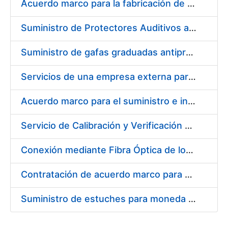
Acuerdo marco para la fabricación de piezas
Suministro de Protectores Auditivos a medida para las personas trabajadoras de los Centros de Trabajo de Madrid y Burgos
Suministro de gafas graduadas antiproyecciones para los trabajadores de la FNMT-RCM en los centros de trabajo de Madrid y Burgos
Servicios de una empresa externa para el asesoramiento y resolución de los recursos de alzada que se presentan relacionados con procesos de selección para la FNMT-RCM
Acuerdo marco para el suministro e instalación de persianas, estores y otros complementos
Servicio de Calibración y Verificación Externa de los Equipos de Medición del Servicio de Prevención de la FNMT-RCM
Conexión mediante Fibra Óptica de los Centros de Proceso de Datos (CPDs) de las sedes de la FNMT-RCM de Burgos y Madrid
Contratación de acuerdo marco para el Suministro de Material de Electricidad para la Fábrica Nacional de Moneda y Timbre-Real Casa de la Moneda en su centro de trabajo de Burgos
Suministro de estuches para moneda de 30 €