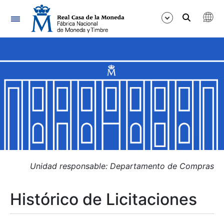
Navegación
Mostrar/Ocultar
Mostrar/Ocultar
Mostrar/Ocultar
Mostrar/Ocultar
Mostrar/Ocultar
Unidad responsable: Departamento de Compras
Histórico de Licitaciones
Mostrar/Ocultar