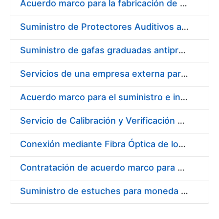
Acuerdo marco para la fabricación de piezas
Suministro de Protectores Auditivos a medida para las personas trabajadoras de los Centros de Trabajo de Madrid y Burgos
Suministro de gafas graduadas antiproyecciones para los trabajadores de la FNMT-RCM en los centros de trabajo de Madrid y Burgos
Servicios de una empresa externa para el asesoramiento y resolución de los recursos de alzada que se presentan relacionados con procesos de selección para la FNMT-RCM
Acuerdo marco para el suministro e instalación de persianas, estores y otros complementos
Servicio de Calibración y Verificación Externa de los Equipos de Medición del Servicio de Prevención de la FNMT-RCM
Conexión mediante Fibra Óptica de los Centros de Proceso de Datos (CPDs) de las sedes de la FNMT-RCM de Burgos y Madrid
Contratación de acuerdo marco para el Suministro de Material de Electricidad para la Fábrica Nacional de Moneda y Timbre-Real Casa de la Moneda en su centro de trabajo de Burgos
Suministro de estuches para moneda de 30 €