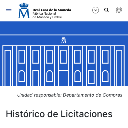
Navegación
Mostrar/Ocultar
Mostrar/Ocultar
Mostrar/Ocultar
Mostrar/Ocultar
Mostrar/Ocultar
Unidad responsable: Departamento de Compras
Histórico de Licitaciones
Mostrar/Ocultar