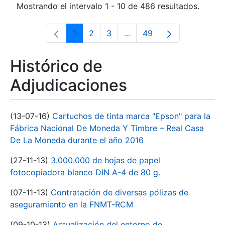
Mostrando el intervalo 1 - 10 de 486 resultados.
1
2
3
...
49
Página
Página
Página
Páginas intermedias Use 
Página
Histórico de
Adjudicaciones
(13-07-16)
Cartuchos de tinta marca "Epson" para la
Fábrica Nacional De Moneda Y Timbre – Real Casa
De La Moneda durante el año 2016
(27-11-13)
3.000.000 de hojas de papel
fotocopiadora blanco DIN A-4 de 80 g.
(07-11-13)
Contratación de diversas pólizas de
aseguramiento en la FNMT-RCM
(09-10-13)
Actualización del entorno de