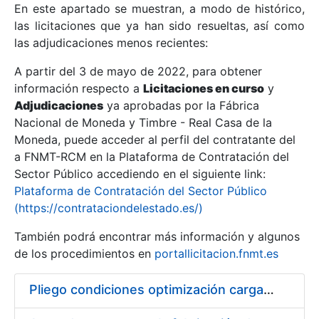
En este apartado se muestran, a modo de histórico,
las licitaciones que ya han sido resueltas, así como
Mostrar/Ocultar
las adjudicaciones menos recientes:
Mostrar/Ocultar
A partir del 3 de mayo de 2022, para obtener
información respecto a
Mostrar/Ocultar
Licitaciones en curso
y
Adjudicaciones
ya aprobadas por la Fábrica
Nacional de Moneda y Timbre - Real Casa de la
Moneda, puede acceder al perfil del contratante del
a FNMT-RCM en la Plataforma de Contratación del
Sector Público accediendo en el siguiente link:
Plataforma de Contratación del Sector Público
(https://contrataciondelestado.es/)
También podrá encontrar más información y algunos
de los procedimientos en
portallicitacion.fnmt.es
Mostrar/Ocultar
Pliego condiciones optimización cargas compras firmado