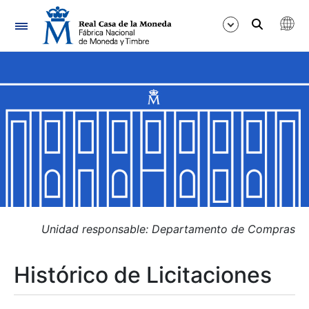
Navegación
Mostrar/Ocultar
Mostrar/Ocultar
Mostrar/Ocultar
Mostrar/Ocultar
Mostrar/Ocultar
Unidad responsable: Departamento de Compras
Histórico de Licitaciones
Mostrar/Ocultar