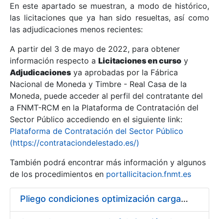
En este apartado se muestran, a modo de histórico,
las licitaciones que ya han sido resueltas, así como
Mostrar/Ocultar
las adjudicaciones menos recientes:
Mostrar/Ocultar
A partir del 3 de mayo de 2022, para obtener
información respecto a
Mostrar/Ocultar
Licitaciones en curso
y
Adjudicaciones
ya aprobadas por la Fábrica
Nacional de Moneda y Timbre - Real Casa de la
Moneda, puede acceder al perfil del contratante del
a FNMT-RCM en la Plataforma de Contratación del
Sector Público accediendo en el siguiente link:
Plataforma de Contratación del Sector Público
(https://contrataciondelestado.es/)
También podrá encontrar más información y algunos
de los procedimientos en
portallicitacion.fnmt.es
Mostrar/Ocultar
Pliego condiciones optimización cargas compras firmado