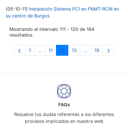
(05-10-11)
Instalación Sistema PCI en FNMT-RCM en
su centro de Burgos
Mostrando el intervalo 111 - 120 de 184
resultados.
1
...
11
12
13
...
19
Página
Páginas intermedias Use TAB para despl
Página
Página
Página
Páginas intermedia
Página
FAQs
Resuelve tus dudas referentes a los diferentes
procesos implicados en nuestra web