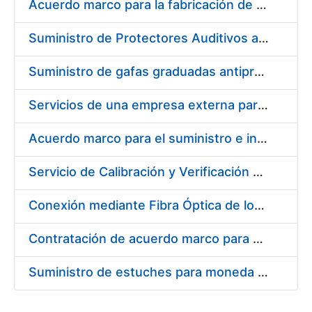
Acuerdo marco para la fabricación de piezas
Suministro de Protectores Auditivos a medida para las personas trabajadoras de los Centros de Trabajo de Madrid y Burgos
Suministro de gafas graduadas antiproyecciones para los trabajadores de la FNMT-RCM en los centros de trabajo de Madrid y Burgos
Servicios de una empresa externa para el asesoramiento y resolución de los recursos de alzada que se presentan relacionados con procesos de selección para la FNMT-RCM
Acuerdo marco para el suministro e instalación de persianas, estores y otros complementos
Servicio de Calibración y Verificación Externa de los Equipos de Medición del Servicio de Prevención de la FNMT-RCM
Conexión mediante Fibra Óptica de los Centros de Proceso de Datos (CPDs) de las sedes de la FNMT-RCM de Burgos y Madrid
Contratación de acuerdo marco para el Suministro de Material de Electricidad para la Fábrica Nacional de Moneda y Timbre-Real Casa de la Moneda en su centro de trabajo de Burgos
Suministro de estuches para moneda de 30 €