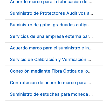
Acuerdo marco para la fabricación de piezas
Suministro de Protectores Auditivos a medida para las personas trabajadoras de los Centros de Trabajo de Madrid y Burgos
Suministro de gafas graduadas antiproyecciones para los trabajadores de la FNMT-RCM en los centros de trabajo de Madrid y Burgos
Servicios de una empresa externa para el asesoramiento y resolución de los recursos de alzada que se presentan relacionados con procesos de selección para la FNMT-RCM
Acuerdo marco para el suministro e instalación de persianas, estores y otros complementos
Servicio de Calibración y Verificación Externa de los Equipos de Medición del Servicio de Prevención de la FNMT-RCM
Conexión mediante Fibra Óptica de los Centros de Proceso de Datos (CPDs) de las sedes de la FNMT-RCM de Burgos y Madrid
Contratación de acuerdo marco para el Suministro de Material de Electricidad para la Fábrica Nacional de Moneda y Timbre-Real Casa de la Moneda en su centro de trabajo de Burgos
Suministro de estuches para moneda de 30 €