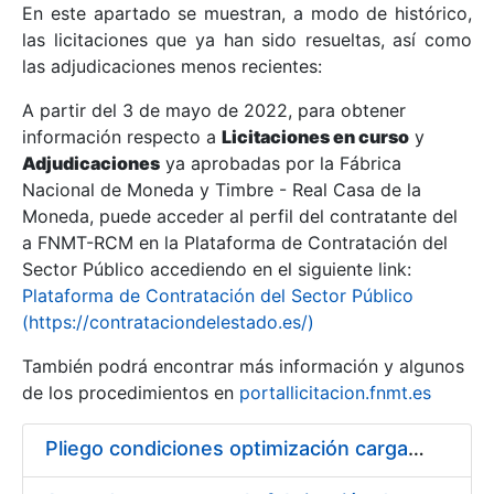
En este apartado se muestran, a modo de histórico,
las licitaciones que ya han sido resueltas, así como
Mostrar/Ocultar
las adjudicaciones menos recientes:
Mostrar/Ocultar
A partir del 3 de mayo de 2022, para obtener
información respecto a
Mostrar/Ocultar
Licitaciones en curso
y
Adjudicaciones
ya aprobadas por la Fábrica
Nacional de Moneda y Timbre - Real Casa de la
Moneda, puede acceder al perfil del contratante del
a FNMT-RCM en la Plataforma de Contratación del
Sector Público accediendo en el siguiente link:
Plataforma de Contratación del Sector Público
(https://contrataciondelestado.es/)
También podrá encontrar más información y algunos
de los procedimientos en
portallicitacion.fnmt.es
Mostrar/Ocultar
Pliego condiciones optimización cargas compras firmado