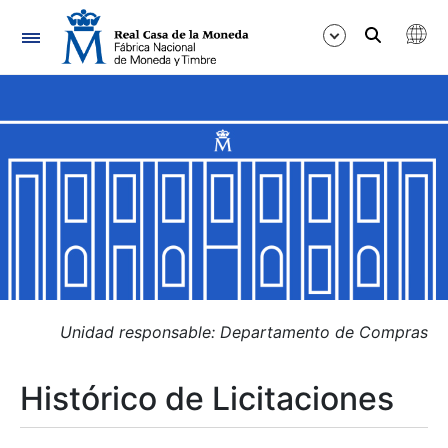
Navegación
Mostrar/Ocultar
Mostrar/Ocultar
Mostrar/Ocultar
Mostrar/Ocultar
Mostrar/Ocultar
Unidad responsable: Departamento de Compras
Histórico de Licitaciones
Mostrar/Ocultar