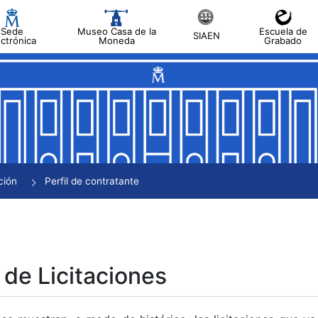
Sede
Museo Casa de la
Escuela de
SIAEN
ectrónica
Moneda
Grabado
tar
tar
tar
tar
ción
Perfil de contratante
tar
 de Licitaciones