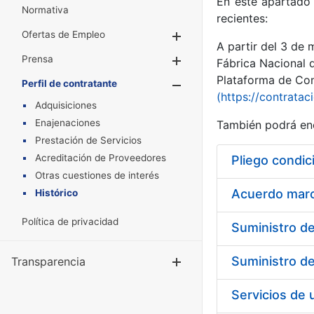
En este apartado 
Normativa
recientes:
Ofertas de Empleo
Mostrar/Ocultar
A partir del 3 de
Prensa
Mostrar/Ocultar
Fábrica Nacional 
Plataforma de Cont
Perfil de contratante
Mostrar/Oculta
(https://contratac
Adquisiciones
Enajenaciones
También podrá enc
Prestación de Servicios
Acreditación de Proveedores
Pliego condic
Otras cuestiones de interés
Acuerdo marco
Histórico
Política de privacidad
Transparencia
Mostrar/Ocul