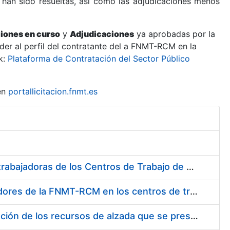
 han sido resueltas, así como las adjudicaciones menos
ciones en curso
y
Adjudicaciones
ya aprobadas por la
er al perfil del contratante del a FNMT-RCM en la
k:
Plataforma de Contratación del Sector Público
en
portallicitacion.fnmt.es
Suministro de Protectores Auditivos a medida para las personas trabajadoras de los Centros de Trabajo de Madrid y Burgos
Suministro de gafas graduadas antiproyecciones para los trabajadores de la FNMT-RCM en los centros de trabajo de Madrid y Burgos
Servicios de una empresa externa para el asesoramiento y resolución de los recursos de alzada que se presentan relacionados con procesos de selección para la FNMT-RCM