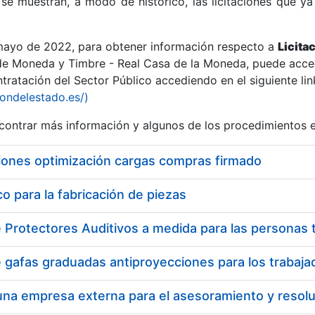
se muestran, a modo de histórico, las licitaciones que ya
 mayo de 2022, para obtener información respecto a
Licita
de Moneda y Timbre - Real Casa de la Moneda, puede acced
ratación del Sector Público accediendo en el siguiente lin
r
iondelestado.es/)
ontrar más información y algunos de los procedimientos 
iones optimización cargas compras firmado
 para la fabricación de piezas
tar