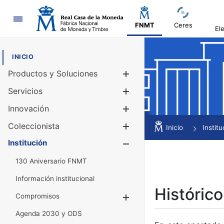
Navegación
FNMT
Ceres
El
INICIO
Productos y Soluciones
Mostrar/Ocul
Servicios
Mostrar/Ocul
Innovación
Mostrar/Ocul
Coleccionista
Mostrar/Ocul
Inicio
Institu
Institución
Mostrar/Ocul
130 Aniversario FNMT
Información institucional
Histórico
Compromisos
Mostrar/Ocultar
Agenda 2030 y ODS