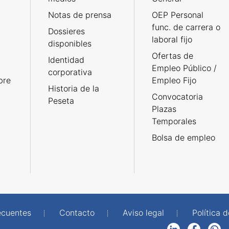
Notas de prensa
OEP Personal
func. de carrera o
Dossieres
laboral fijo
disponibles
Ofertas de
Identidad
Empleo Público /
corporativa
bre
Empleo Fijo
Historia de la
Convocatoria
Peseta
Plazas
Temporales
Bolsa de empleo
ecuentes
Contacto
Aviso legal
Política 