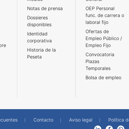
Notas de prensa
OEP Personal
func. de carrera o
Dossieres
laboral fijo
disponibles
Ofertas de
Identidad
Empleo Público /
corporativa
bre
Empleo Fijo
Historia de la
Convocatoria
Peseta
Plazas
Temporales
Bolsa de empleo
ecuentes
Contacto
Aviso legal
Política 