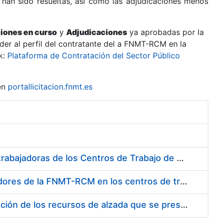
 han sido resueltas, así como las adjudicaciones menos
ciones en curso
y
Adjudicaciones
ya aprobadas por la
er al perfil del contratante del a FNMT-RCM en la
k:
Plataforma de Contratación del Sector Público
en
portallicitacion.fnmt.es
Suministro de Protectores Auditivos a medida para las personas trabajadoras de los Centros de Trabajo de Madrid y Burgos
Suministro de gafas graduadas antiproyecciones para los trabajadores de la FNMT-RCM en los centros de trabajo de Madrid y Burgos
Servicios de una empresa externa para el asesoramiento y resolución de los recursos de alzada que se presentan relacionados con procesos de selección para la FNMT-RCM