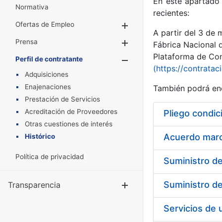
En este apartado 
Normativa
recientes:
Ofertas de Empleo
Mostrar/Ocultar
A partir del 3 de
Prensa
Mostrar/Ocultar
Fábrica Nacional 
Plataforma de Cont
Perfil de contratante
Mostrar/Oculta
(https://contratac
Adquisiciones
Enajenaciones
También podrá enc
Prestación de Servicios
Acreditación de Proveedores
Pliego condic
Otras cuestiones de interés
Acuerdo marco
Histórico
Política de privacidad
Transparencia
Mostrar/Ocul