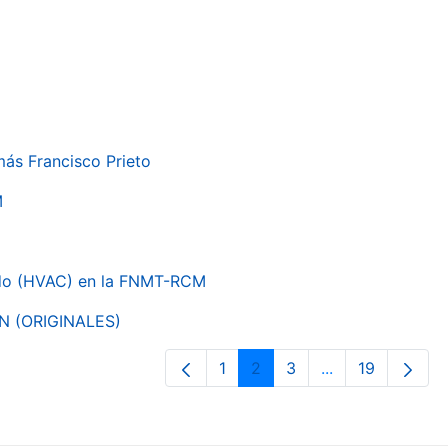
más Francisco Prieto
M
nado (HVAC) en la FNMT-RCM
ON (ORIGINALES)
1
2
3
...
19
Página
Página
Página
Páginas interme
Página