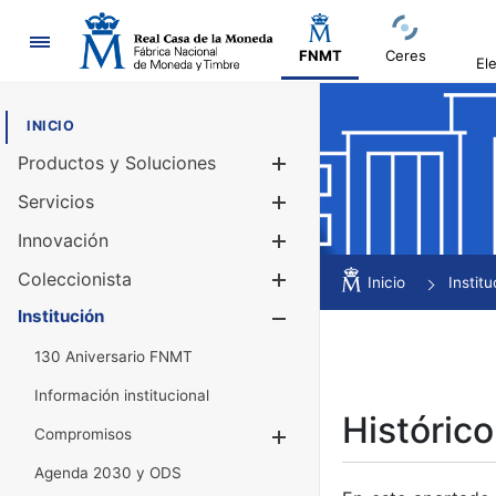
Navegación
FNMT
Ceres
El
INICIO
Productos y Soluciones
Mostrar/Ocul
Servicios
Mostrar/Ocul
Innovación
Mostrar/Ocul
Coleccionista
Mostrar/Ocul
Inicio
Institu
Institución
Mostrar/Ocul
130 Aniversario FNMT
Información institucional
Histórico
Compromisos
Mostrar/Ocultar
Agenda 2030 y ODS