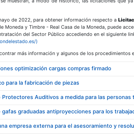
se muestran, a modo de histórico, las licitaciones que ya
 mayo de 2022, para obtener información respecto a
Licita
de Moneda y Timbre - Real Casa de la Moneda, puede acced
ratación del Sector Público accediendo en el siguiente lin
r
iondelestado.es/)
ontrar más información y algunos de los procedimientos 
iones optimización cargas compras firmado
 para la fabricación de piezas
tar