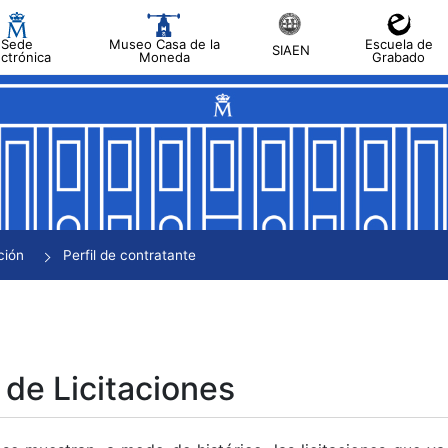
Sede
Museo Casa de la
Escuela de
SIAEN
ectrónica
Moneda
Grabado
tar
tar
tar
tar
ción
Perfil de contratante
tar
 de Licitaciones