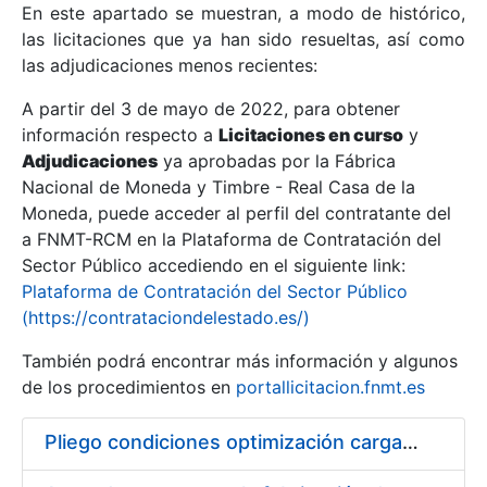
En este apartado se muestran, a modo de histórico,
las licitaciones que ya han sido resueltas, así como
Mostrar/Ocultar
las adjudicaciones menos recientes:
Mostrar/Ocultar
A partir del 3 de mayo de 2022, para obtener
información respecto a
Mostrar/Ocultar
Licitaciones en curso
y
Adjudicaciones
ya aprobadas por la Fábrica
Nacional de Moneda y Timbre - Real Casa de la
Moneda, puede acceder al perfil del contratante del
a FNMT-RCM en la Plataforma de Contratación del
Sector Público accediendo en el siguiente link:
Plataforma de Contratación del Sector Público
(https://contrataciondelestado.es/)
También podrá encontrar más información y algunos
de los procedimientos en
portallicitacion.fnmt.es
Mostrar/Ocultar
Pliego condiciones optimización cargas compras firmado