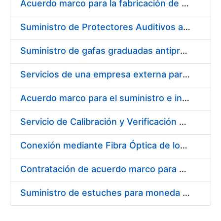
Acuerdo marco para la fabricación de piezas
Suministro de Protectores Auditivos a medida para las personas trabajadoras de los Centros de Trabajo de Madrid y Burgos
Suministro de gafas graduadas antiproyecciones para los trabajadores de la FNMT-RCM en los centros de trabajo de Madrid y Burgos
Servicios de una empresa externa para el asesoramiento y resolución de los recursos de alzada que se presentan relacionados con procesos de selección para la FNMT-RCM
Acuerdo marco para el suministro e instalación de persianas, estores y otros complementos
Servicio de Calibración y Verificación Externa de los Equipos de Medición del Servicio de Prevención de la FNMT-RCM
Conexión mediante Fibra Óptica de los Centros de Proceso de Datos (CPDs) de las sedes de la FNMT-RCM de Burgos y Madrid
Contratación de acuerdo marco para el Suministro de Material de Electricidad para la Fábrica Nacional de Moneda y Timbre-Real Casa de la Moneda en su centro de trabajo de Burgos
Suministro de estuches para moneda de 30 €