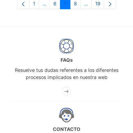
1
...
6
7
8
...
19
Página
Páginas intermedias Use TAB para desp
Página
Página
Página
Páginas intermedias 
Página
FAQs
Resuelve tus dudas referentes a los diferentes
procesos implicados en nuestra web
CONTACTO