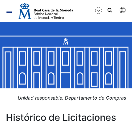
Navegación
Mostrar/Ocultar
Mostrar/Ocultar
Mostrar/Ocultar
Mostrar/Ocultar
Mostrar/Ocultar
Unidad responsable: Departamento de Compras
Histórico de Licitaciones
Mostrar/Ocultar