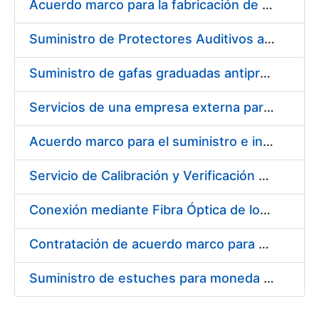
Acuerdo marco para la fabricación de piezas
Suministro de Protectores Auditivos a medida para las personas trabajadoras de los Centros de Trabajo de Madrid y Burgos
Suministro de gafas graduadas antiproyecciones para los trabajadores de la FNMT-RCM en los centros de trabajo de Madrid y Burgos
Servicios de una empresa externa para el asesoramiento y resolución de los recursos de alzada que se presentan relacionados con procesos de selección para la FNMT-RCM
Acuerdo marco para el suministro e instalación de persianas, estores y otros complementos
Servicio de Calibración y Verificación Externa de los Equipos de Medición del Servicio de Prevención de la FNMT-RCM
Conexión mediante Fibra Óptica de los Centros de Proceso de Datos (CPDs) de las sedes de la FNMT-RCM de Burgos y Madrid
Contratación de acuerdo marco para el Suministro de Material de Electricidad para la Fábrica Nacional de Moneda y Timbre-Real Casa de la Moneda en su centro de trabajo de Burgos
Suministro de estuches para moneda de 30 €