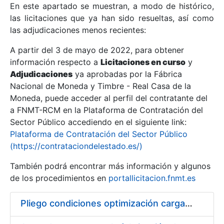
En este apartado se muestran, a modo de histórico,
las licitaciones que ya han sido resueltas, así como
Mostrar/Ocultar
las adjudicaciones menos recientes:
Mostrar/Ocultar
A partir del 3 de mayo de 2022, para obtener
información respecto a
Mostrar/Ocultar
Licitaciones en curso
y
Adjudicaciones
ya aprobadas por la Fábrica
Nacional de Moneda y Timbre - Real Casa de la
Moneda, puede acceder al perfil del contratante del
a FNMT-RCM en la Plataforma de Contratación del
Sector Público accediendo en el siguiente link:
Plataforma de Contratación del Sector Público
(https://contrataciondelestado.es/)
También podrá encontrar más información y algunos
de los procedimientos en
portallicitacion.fnmt.es
Mostrar/Ocultar
Pliego condiciones optimización cargas compras firmado