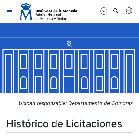
Navegación
Mostrar/Ocultar
Mostrar/Ocultar
Mostrar/Ocultar
Mostrar/Ocultar
Mostrar/Ocultar
Unidad responsable: Departamento de Compras
Histórico de Licitaciones
Mostrar/Ocultar