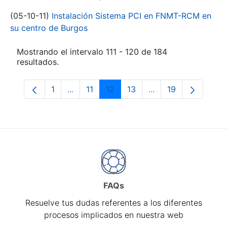
(05-10-11)
Instalación Sistema PCI en FNMT-RCM en
su centro de Burgos
Mostrando el intervalo 111 - 120 de 184
resultados.
1
...
11
12
13
...
19
Página
Páginas intermedias Use TAB para despl
Página
Página
Página
Páginas intermedia
Página
FAQs
Resuelve tus dudas referentes a los diferentes
procesos implicados en nuestra web