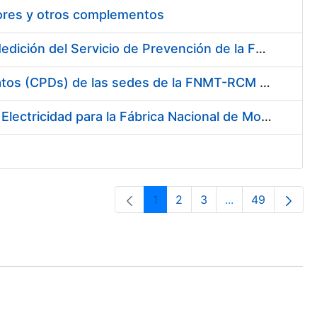
tores y otros complementos
Servicio de Calibración y Verificación Externa de los Equipos de Medición del Servicio de Prevención de la FNMT-RCM
Conexión mediante Fibra Óptica de los Centros de Proceso de Datos (CPDs) de las sedes de la FNMT-RCM de Burgos y Madrid
Contratación de acuerdo marco para el Suministro de Material de Electricidad para la Fábrica Nacional de Moneda y Timbre-Real Casa de la Moneda en su centro de trabajo de Burgos
1
2
3
...
49
Página
Página
Página
Páginas interme
Página