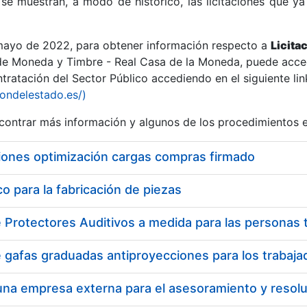
se muestran, a modo de histórico, las licitaciones que ya
 mayo de 2022, para obtener información respecto a
Licita
de Moneda y Timbre - Real Casa de la Moneda, puede acced
ratación del Sector Público accediendo en el siguiente lin
r
iondelestado.es/)
ontrar más información y algunos de los procedimientos 
iones optimización cargas compras firmado
 para la fabricación de piezas
tar