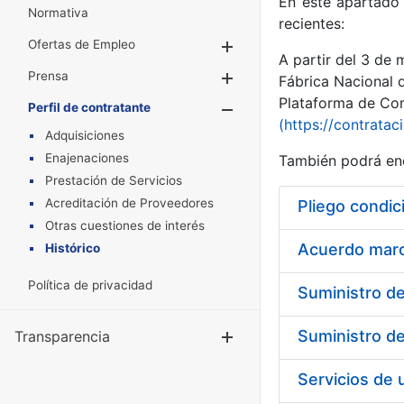
En este apartado 
Normativa
recientes:
Ofertas de Empleo
Mostrar/Ocultar
A partir del 3 de
Prensa
Mostrar/Ocultar
Fábrica Nacional 
Plataforma de Cont
Perfil de contratante
Mostrar/Oculta
(https://contratac
Adquisiciones
Enajenaciones
También podrá enc
Prestación de Servicios
Acreditación de Proveedores
Pliego condic
Otras cuestiones de interés
Acuerdo marco
Histórico
Política de privacidad
Transparencia
Mostrar/Ocul