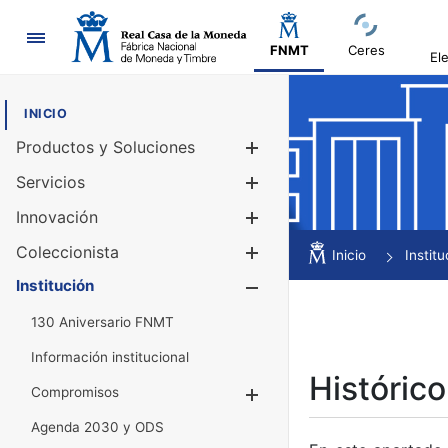
Navegación
FNMT
Ceres
El
INICIO
Productos y Soluciones
Mostrar/Ocul
Servicios
Mostrar/Ocul
Innovación
Mostrar/Ocul
Coleccionista
Mostrar/Ocul
Inicio
Institu
Institución
Mostrar/Ocul
130 Aniversario FNMT
Información institucional
Histórico
Compromisos
Mostrar/Ocultar
Agenda 2030 y ODS