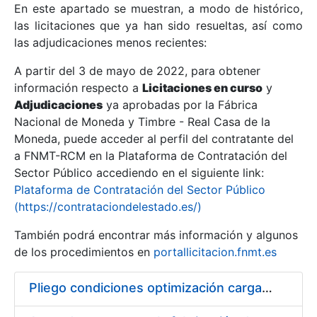
En este apartado se muestran, a modo de histórico,
las licitaciones que ya han sido resueltas, así como
Mostrar/Ocultar
las adjudicaciones menos recientes:
Mostrar/Ocultar
A partir del 3 de mayo de 2022, para obtener
información respecto a
Mostrar/Ocultar
Licitaciones en curso
y
Adjudicaciones
ya aprobadas por la Fábrica
Nacional de Moneda y Timbre - Real Casa de la
Moneda, puede acceder al perfil del contratante del
a FNMT-RCM en la Plataforma de Contratación del
Sector Público accediendo en el siguiente link:
Plataforma de Contratación del Sector Público
(https://contrataciondelestado.es/)
También podrá encontrar más información y algunos
de los procedimientos en
portallicitacion.fnmt.es
Mostrar/Ocultar
Pliego condiciones optimización cargas compras firmado