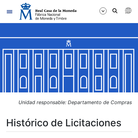
Navegación
Mostrar/Ocultar
Mostrar/Ocultar
Mostrar/Ocultar
Mostrar/Ocultar
Mostrar/Ocultar
Unidad responsable: Departamento de Compras
Histórico de Licitaciones
Mostrar/Ocultar