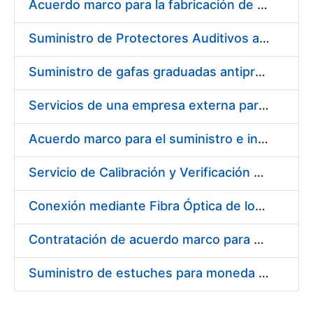
Acuerdo marco para la fabricación de piezas
Suministro de Protectores Auditivos a medida para las personas trabajadoras de los Centros de Trabajo de Madrid y Burgos
Suministro de gafas graduadas antiproyecciones para los trabajadores de la FNMT-RCM en los centros de trabajo de Madrid y Burgos
Servicios de una empresa externa para el asesoramiento y resolución de los recursos de alzada que se presentan relacionados con procesos de selección para la FNMT-RCM
Acuerdo marco para el suministro e instalación de persianas, estores y otros complementos
Servicio de Calibración y Verificación Externa de los Equipos de Medición del Servicio de Prevención de la FNMT-RCM
Conexión mediante Fibra Óptica de los Centros de Proceso de Datos (CPDs) de las sedes de la FNMT-RCM de Burgos y Madrid
Contratación de acuerdo marco para el Suministro de Material de Electricidad para la Fábrica Nacional de Moneda y Timbre-Real Casa de la Moneda en su centro de trabajo de Burgos
Suministro de estuches para moneda de 30 €