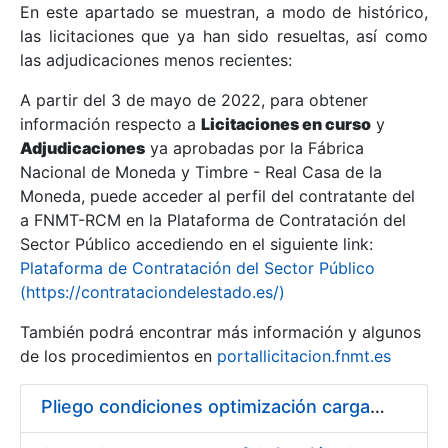
En este apartado se muestran, a modo de histórico,
las licitaciones que ya han sido resueltas, así como
Mostrar/Ocultar
las adjudicaciones menos recientes:
Mostrar/Ocultar
A partir del 3 de mayo de 2022, para obtener
información respecto a
Mostrar/Ocultar
Licitaciones en curso
y
Adjudicaciones
ya aprobadas por la Fábrica
Nacional de Moneda y Timbre - Real Casa de la
Moneda, puede acceder al perfil del contratante del
a FNMT-RCM en la Plataforma de Contratación del
Sector Público accediendo en el siguiente link:
Plataforma de Contratación del Sector Público
(https://contrataciondelestado.es/)
También podrá encontrar más información y algunos
de los procedimientos en
portallicitacion.fnmt.es
Mostrar/Ocultar
Pliego condiciones optimización cargas compras firmado