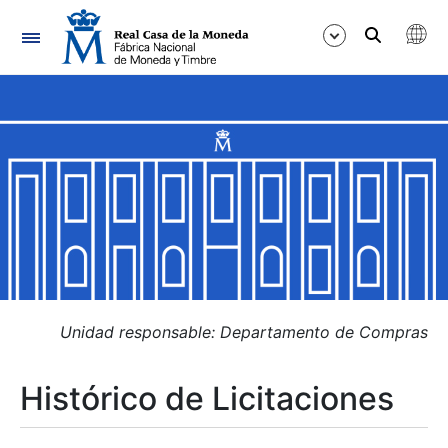
Navegación
Mostrar/Ocultar
Mostrar/Ocultar
Mostrar/Ocultar
Mostrar/Ocultar
Mostrar/Ocultar
Unidad responsable: Departamento de Compras
Histórico de Licitaciones
Mostrar/Ocultar