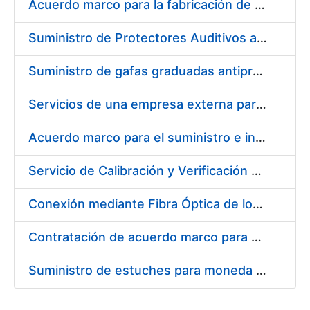
Acuerdo marco para la fabricación de piezas
Suministro de Protectores Auditivos a medida para las personas trabajadoras de los Centros de Trabajo de Madrid y Burgos
Suministro de gafas graduadas antiproyecciones para los trabajadores de la FNMT-RCM en los centros de trabajo de Madrid y Burgos
Servicios de una empresa externa para el asesoramiento y resolución de los recursos de alzada que se presentan relacionados con procesos de selección para la FNMT-RCM
Acuerdo marco para el suministro e instalación de persianas, estores y otros complementos
Servicio de Calibración y Verificación Externa de los Equipos de Medición del Servicio de Prevención de la FNMT-RCM
Conexión mediante Fibra Óptica de los Centros de Proceso de Datos (CPDs) de las sedes de la FNMT-RCM de Burgos y Madrid
Contratación de acuerdo marco para el Suministro de Material de Electricidad para la Fábrica Nacional de Moneda y Timbre-Real Casa de la Moneda en su centro de trabajo de Burgos
Suministro de estuches para moneda de 30 €