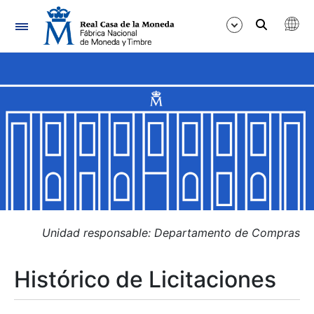
Navegación
Mostrar/Ocultar
Mostrar/Ocultar
Mostrar/Ocultar
Mostrar/Ocultar
Mostrar/Ocultar
Unidad responsable: Departamento de Compras
Histórico de Licitaciones
Mostrar/Ocultar