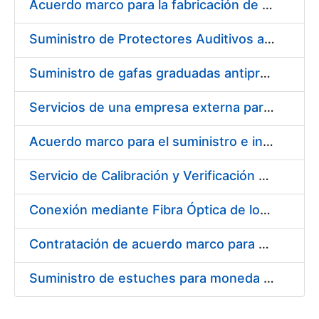
Acuerdo marco para la fabricación de piezas
Suministro de Protectores Auditivos a medida para las personas trabajadoras de los Centros de Trabajo de Madrid y Burgos
Suministro de gafas graduadas antiproyecciones para los trabajadores de la FNMT-RCM en los centros de trabajo de Madrid y Burgos
Servicios de una empresa externa para el asesoramiento y resolución de los recursos de alzada que se presentan relacionados con procesos de selección para la FNMT-RCM
Acuerdo marco para el suministro e instalación de persianas, estores y otros complementos
Servicio de Calibración y Verificación Externa de los Equipos de Medición del Servicio de Prevención de la FNMT-RCM
Conexión mediante Fibra Óptica de los Centros de Proceso de Datos (CPDs) de las sedes de la FNMT-RCM de Burgos y Madrid
Contratación de acuerdo marco para el Suministro de Material de Electricidad para la Fábrica Nacional de Moneda y Timbre-Real Casa de la Moneda en su centro de trabajo de Burgos
Suministro de estuches para moneda de 30 €