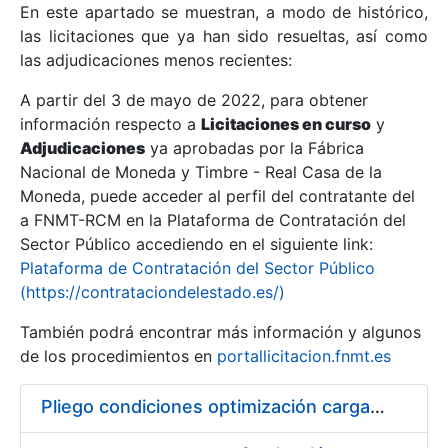
En este apartado se muestran, a modo de histórico,
las licitaciones que ya han sido resueltas, así como
Mostrar/Ocultar
las adjudicaciones menos recientes:
Mostrar/Ocultar
A partir del 3 de mayo de 2022, para obtener
información respecto a
Mostrar/Ocultar
Licitaciones en curso
y
Adjudicaciones
ya aprobadas por la Fábrica
Nacional de Moneda y Timbre - Real Casa de la
Moneda, puede acceder al perfil del contratante del
a FNMT-RCM en la Plataforma de Contratación del
Sector Público accediendo en el siguiente link:
Plataforma de Contratación del Sector Público
(https://contrataciondelestado.es/)
También podrá encontrar más información y algunos
de los procedimientos en
portallicitacion.fnmt.es
Mostrar/Ocultar
Pliego condiciones optimización cargas compras firmado