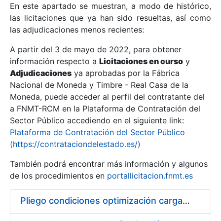
En este apartado se muestran, a modo de histórico,
las licitaciones que ya han sido resueltas, así como
Mostrar/Ocultar
las adjudicaciones menos recientes:
Mostrar/Ocultar
A partir del 3 de mayo de 2022, para obtener
información respecto a
Mostrar/Ocultar
Licitaciones en curso
y
Adjudicaciones
ya aprobadas por la Fábrica
Nacional de Moneda y Timbre - Real Casa de la
Moneda, puede acceder al perfil del contratante del
a FNMT-RCM en la Plataforma de Contratación del
Sector Público accediendo en el siguiente link:
Plataforma de Contratación del Sector Público
(https://contrataciondelestado.es/)
También podrá encontrar más información y algunos
de los procedimientos en
portallicitacion.fnmt.es
Mostrar/Ocultar
Pliego condiciones optimización cargas compras firmado