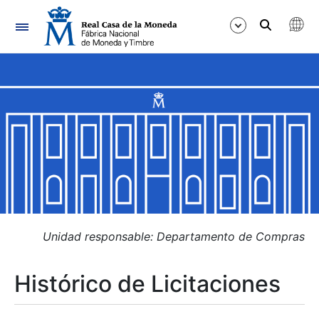
Navegación
Mostrar/Ocultar
Mostrar/Ocultar
Mostrar/Ocultar
Mostrar/Ocultar
Mostrar/Ocultar
Unidad responsable: Departamento de Compras
Histórico de Licitaciones
Mostrar/Ocultar