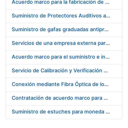
Acuerdo marco para la fabricación de piezas
Suministro de Protectores Auditivos a medida para las personas trabajadoras de los Centros de Trabajo de Madrid y Burgos
Suministro de gafas graduadas antiproyecciones para los trabajadores de la FNMT-RCM en los centros de trabajo de Madrid y Burgos
Servicios de una empresa externa para el asesoramiento y resolución de los recursos de alzada que se presentan relacionados con procesos de selección para la FNMT-RCM
Acuerdo marco para el suministro e instalación de persianas, estores y otros complementos
Servicio de Calibración y Verificación Externa de los Equipos de Medición del Servicio de Prevención de la FNMT-RCM
Conexión mediante Fibra Óptica de los Centros de Proceso de Datos (CPDs) de las sedes de la FNMT-RCM de Burgos y Madrid
Contratación de acuerdo marco para el Suministro de Material de Electricidad para la Fábrica Nacional de Moneda y Timbre-Real Casa de la Moneda en su centro de trabajo de Burgos
Suministro de estuches para moneda de 30 €