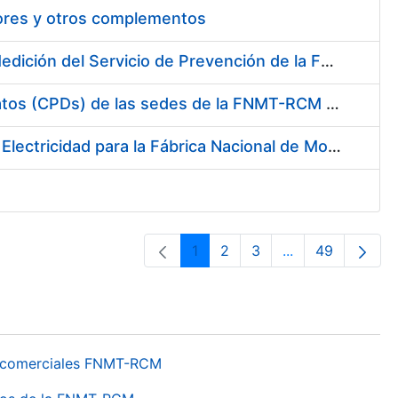
tores y otros complementos
Servicio de Calibración y Verificación Externa de los Equipos de Medición del Servicio de Prevención de la FNMT-RCM
Conexión mediante Fibra Óptica de los Centros de Proceso de Datos (CPDs) de las sedes de la FNMT-RCM de Burgos y Madrid
Contratación de acuerdo marco para el Suministro de Material de Electricidad para la Fábrica Nacional de Moneda y Timbre-Real Casa de la Moneda en su centro de trabajo de Burgos
1
2
3
...
49
Página
Página
Página
Páginas interme
Página
os comerciales FNMT-RCM