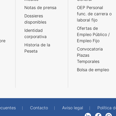
Notas de prensa
OEP Personal
func. de carrera o
Dossieres
laboral fijo
disponibles
Ofertas de
Identidad
Empleo Público /
corporativa
bre
Empleo Fijo
Historia de la
Convocatoria
Peseta
Plazas
Temporales
Bolsa de empleo
ecuentes
Contacto
Aviso legal
Política 