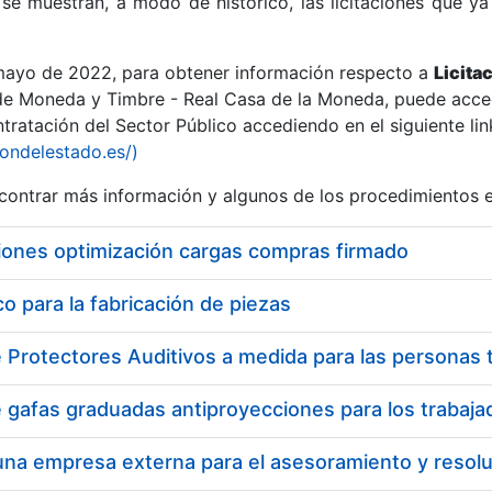
se muestran, a modo de histórico, las licitaciones que ya
 mayo de 2022, para obtener información respecto a
Licita
de Moneda y Timbre - Real Casa de la Moneda, puede acced
ratación del Sector Público accediendo en el siguiente lin
r
iondelestado.es/)
ontrar más información y algunos de los procedimientos 
iones optimización cargas compras firmado
 para la fabricación de piezas
tar