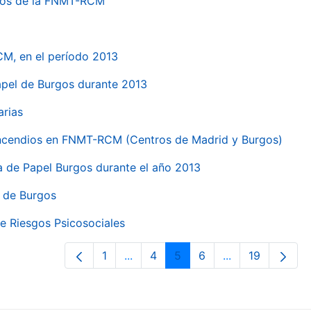
ntros de la FNMT-RCM
CM, en el período 2013
papel de Burgos durante 2013
arias
 incendios en FNMT-RCM (Centros de Madrid y Burgos)
ca de Papel Burgos durante el año 2013
l de Burgos
e Riesgos Psicosociales
1
...
4
5
6
...
19
Página
Páginas intermedias Use TAB para 
Página
Página
Página
Páginas interme
Página