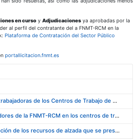
 han sido resueltas, así como las adjudicaciones menos
ciones en curso
y
Adjudicaciones
ya aprobadas por la
er al perfil del contratante del a FNMT-RCM en la
k:
Plataforma de Contratación del Sector Público
en
portallicitacion.fnmt.es
Suministro de Protectores Auditivos a medida para las personas trabajadoras de los Centros de Trabajo de Madrid y Burgos
Suministro de gafas graduadas antiproyecciones para los trabajadores de la FNMT-RCM en los centros de trabajo de Madrid y Burgos
Servicios de una empresa externa para el asesoramiento y resolución de los recursos de alzada que se presentan relacionados con procesos de selección para la FNMT-RCM