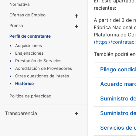
En este apartado 
Normativa
recientes:
Ofertas de Empleo
Mostrar/Ocultar
A partir del 3 de
Prensa
Mostrar/Ocultar
Fábrica Nacional 
Plataforma de Cont
Perfil de contratante
Mostrar/Oculta
(https://contratac
Adquisiciones
Enajenaciones
También podrá enc
Prestación de Servicios
Acreditación de Proveedores
Pliego condic
Otras cuestiones de interés
Acuerdo marco
Histórico
Política de privacidad
Transparencia
Mostrar/Ocul