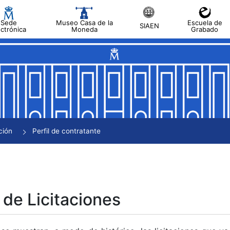
Sede
Museo Casa de la
Escuela de
SIAEN
ectrónica
Moneda
Grabado
tar
tar
tar
tar
ción
Perfil de contratante
tar
 de Licitaciones