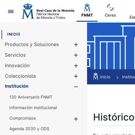
Navegación
FNMT
Ceres
El
INICIO
Productos y Soluciones
Mostrar/Ocul
Servicios
Mostrar/Ocul
Innovación
Mostrar/Ocul
Coleccionista
Mostrar/Ocul
Inicio
Institu
Institución
Mostrar/Ocul
130 Aniversario FNMT
Información institucional
Histórico
Compromisos
Mostrar/Ocultar
Agenda 2030 y ODS