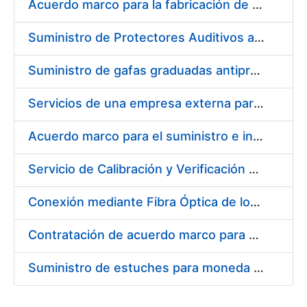
Acuerdo marco para la fabricación de piezas
Suministro de Protectores Auditivos a medida para las personas trabajadoras de los Centros de Trabajo de Madrid y Burgos
Suministro de gafas graduadas antiproyecciones para los trabajadores de la FNMT-RCM en los centros de trabajo de Madrid y Burgos
Servicios de una empresa externa para el asesoramiento y resolución de los recursos de alzada que se presentan relacionados con procesos de selección para la FNMT-RCM
Acuerdo marco para el suministro e instalación de persianas, estores y otros complementos
Servicio de Calibración y Verificación Externa de los Equipos de Medición del Servicio de Prevención de la FNMT-RCM
Conexión mediante Fibra Óptica de los Centros de Proceso de Datos (CPDs) de las sedes de la FNMT-RCM de Burgos y Madrid
Contratación de acuerdo marco para el Suministro de Material de Electricidad para la Fábrica Nacional de Moneda y Timbre-Real Casa de la Moneda en su centro de trabajo de Burgos
Suministro de estuches para moneda de 30 €