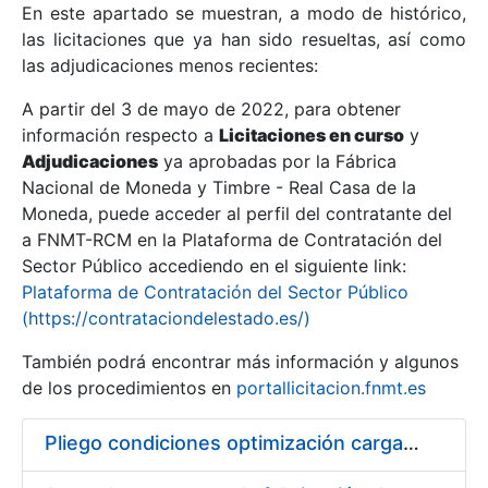
En este apartado se muestran, a modo de histórico,
las licitaciones que ya han sido resueltas, así como
Mostrar/Ocultar
las adjudicaciones menos recientes:
Mostrar/Ocultar
A partir del 3 de mayo de 2022, para obtener
información respecto a
Mostrar/Ocultar
Licitaciones en curso
y
Adjudicaciones
ya aprobadas por la Fábrica
Nacional de Moneda y Timbre - Real Casa de la
Moneda, puede acceder al perfil del contratante del
a FNMT-RCM en la Plataforma de Contratación del
Sector Público accediendo en el siguiente link:
Plataforma de Contratación del Sector Público
(https://contrataciondelestado.es/)
También podrá encontrar más información y algunos
de los procedimientos en
portallicitacion.fnmt.es
Mostrar/Ocultar
Pliego condiciones optimización cargas compras firmado