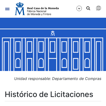
Navegación
Mostrar/Ocultar
Mostrar/Ocultar
Mostrar/Ocultar
Mostrar/Ocultar
Mostrar/Ocultar
Unidad responsable: Departamento de Compras
Histórico de Licitaciones
Mostrar/Ocultar